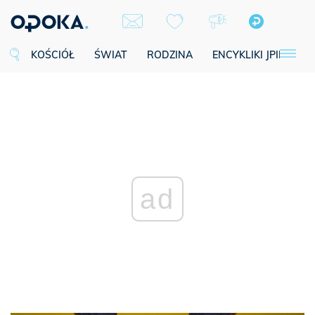
KOŚCIÓŁ
ŚWIAT
RODZINA
ENCYKLIKI JPII
SE
ad