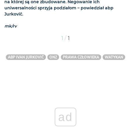
na której są one zbudowane. Negowanie ich
uniwersalności sprzyja podziałom – powiedział abp
Jurkovič.
mk/rv
/
1
1
ABP IVAN JURKOVIČ
ONZ
PRAWA CZŁOWIEKA
WATYKAN
ad