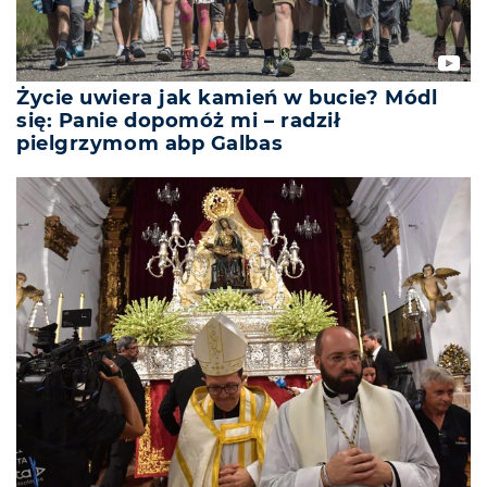
Życie uwiera jak kamień w bucie? Módl
się: Panie dopomóż mi – radził
pielgrzymom abp Galbas