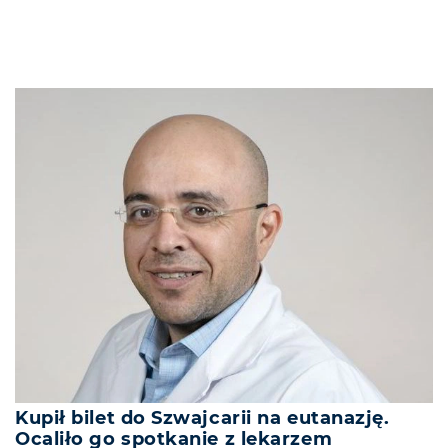
Kupił bilet do Szwajcarii na eutanazję.
Ocaliło go spotkanie z lekarzem