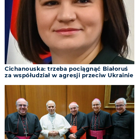
Cichanouska: trzeba pociągnąć Białoruś
za współudział w agresji przeciw Ukrainie