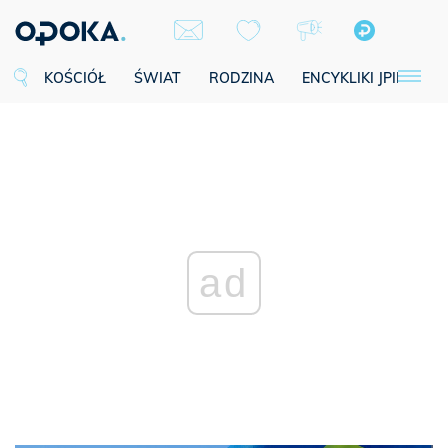
KOŚCIÓŁ
ŚWIAT
RODZINA
ENCYKLIKI JPII
SE
ad