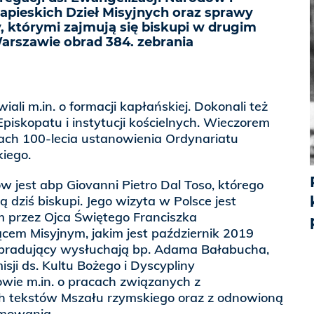
pieskich Dzieł Misyjnych oraz sprawy
y, którymi zajmują się biskupi w drugim
arszawie obrad 384. zebrania
ali m.in. o formacji kapłańskiej. Dokonali też
iskopatu i instytucji kościelnych. Wieczorem
dach 100-lecia ustanowienia Ordynariatu
iego.
 jest abp Giovanni Pietro Dal Toso, którego
 dziś biskupi. Jego wizyta w Polsce jest
 przez Ojca Świętego Franciszka
em Misyjnym, jakim jest październik 2019
 obradujący wysłuchają bp. Adama Bałabucha,
ji ds. Kultu Bożego i Dyscypliny
wie m.in. o pracach związanych z
h tekstów Mszału rzymskiego oraz z odnowioną
zmowania.