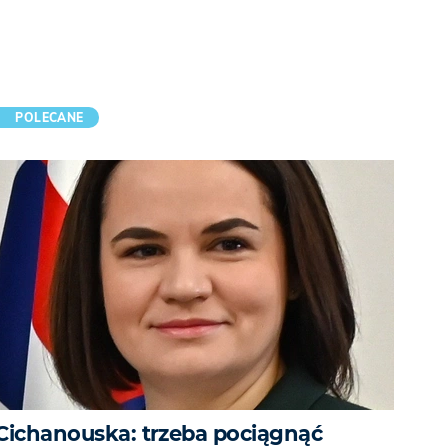
POLECANE
Cichanouska: trzeba pociągnąć