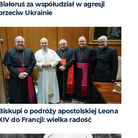
Białoruś za współudział w agresji
przeciw Ukrainie
Biskupi o podróży apostolskiej Leona
XIV do Francji: wielka radość