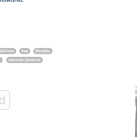
dal toso
kep
liturgika
y
zebranie plenarne
d