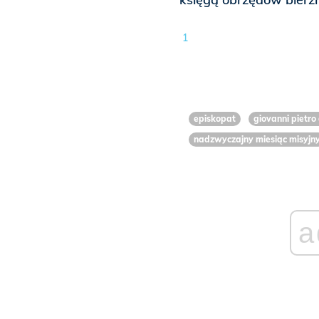
1
episkopat
giovanni pietro 
nadzwyczajny miesiąc misyjn
a