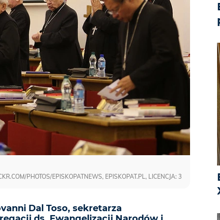
CKR.COM/PHOTOS/EPISKOPATNEWS, EPISKOPAT.PL, LICENCJA: 3
vanni Dal Toso, sekretarza
gacji ds. Ewangelizacji Narodów i