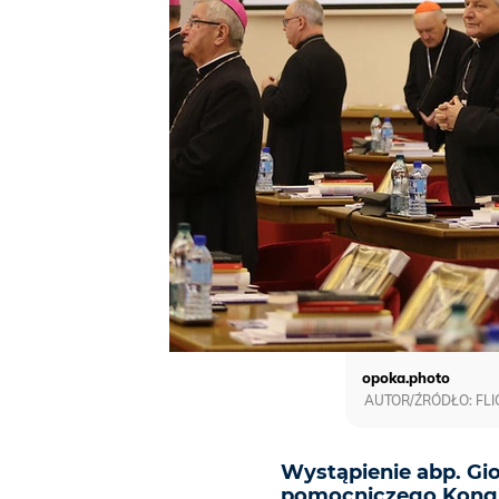
opoka.photo
AUTOR/ŹRÓDŁO: FLI
Wystąpienie abp. Gio
pomocniczego Kongre