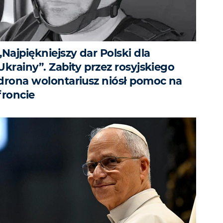
„Najpiękniejszy dar Polski dla
Ukrainy”. Zabity przez rosyjskiego
drona wolontariusz niósł pomoc na
froncie