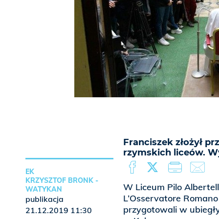
Franciszek złożył p
rzymskich liceów. W
EK
KRZYSZTOF BRONK -
W Liceum Pilo Albertel
WATYKAN
L’Osservatore Romano 
publikacja
przygotowali w ubiegł
21.12.2019 11:30