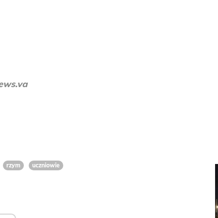
ews.va
rzym
uczniowie