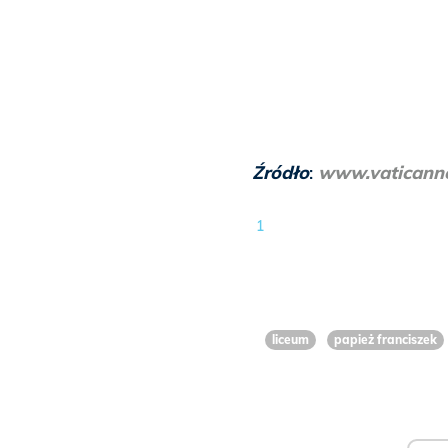
Źródło
:
www.vaticann
1
liceum
papież franciszek