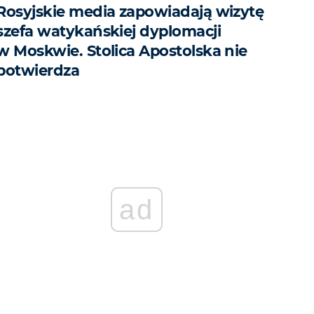
Rosyjskie media zapowiadają wizytę
szefa watykańskiej dyplomacji
w Moskwie. Stolica Apostolska nie
potwierdza
ad