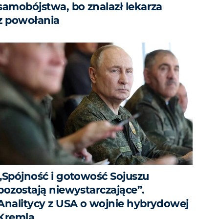
samobójstwa, bo znalazł lekarza
z powołania
„Spójność i gotowość Sojuszu
pozostają niewystarczające”.
Analitycy z USA o wojnie hybrydowej
Kremla