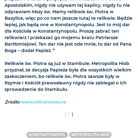
Apostolskim, nigdy nie używam tej kaplicy, nigdy tu nie
odprawiam Mszy św. Mamy relikwie św. Piotra w
Bazylice, więc po co nam jeszcze tutaj te relikwie. Będzie
lepiej, jak będą one w Konstantynopolu. Jest to mój dar
dla Kościoła w Konstantynopolu. Proszę zabrać ten
relikwiarz i przekazać go mojemu bratu Patriarsze
Bartłomiejowi. Ten dar nie jest ode mnie, to dar od Pana
Boga – dodał Papież. ”
Relikwie św. Piotra są już w Stambule. Metropolita Hiob
przyznał, że decyzja Papieża była dla wszystkich wielkim
zaskoczeniem, bo relikwie św. Piotra zawsze były w
Rzymie i Kościół prawosławny nigdy nie zabiegał o ich
sprowadzenie do Stambułu.
Źródło:
www.vaticannews.va
/
1
1
KONSTANTYNOPOL
METROPOLITA HIOB