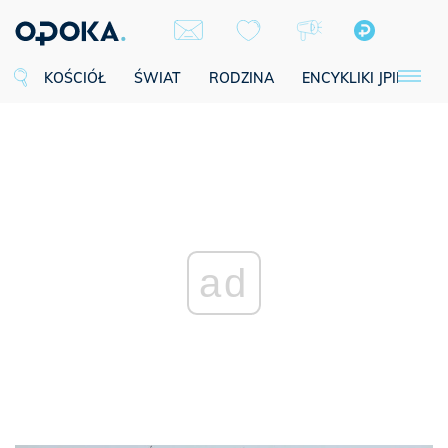
KOŚCIÓŁ
ŚWIAT
RODZINA
ENCYKLIKI JPII
SE
ad