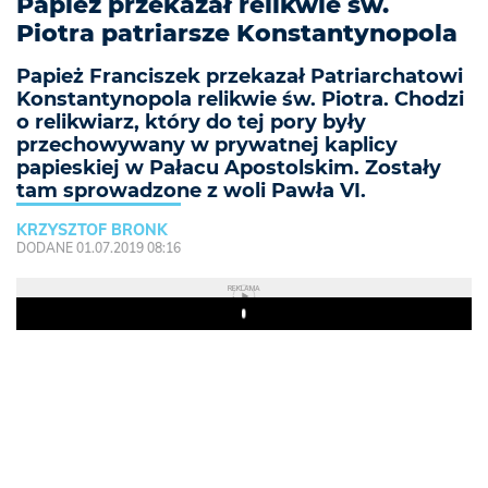
Papież przekazał relikwie św.
Piotra patriarsze Konstantynopola
Papież Franciszek przekazał Patriarchatowi
Konstantynopola relikwie św. Piotra. Chodzi
o relikwiarz, który do tej pory były
przechowywany w prywatnej kaplicy
papieskiej w Pałacu Apostolskim. Zostały
tam sprowadzone z woli Pawła VI.
KRZYSZTOF BRONK
DODANE 01.07.2019 08:16
REKLAMA
Play