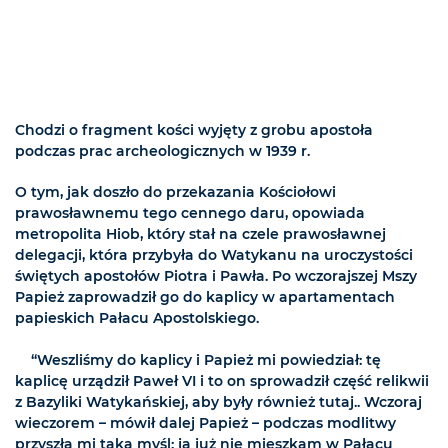
Chodzi o fragment kości wyjęty z grobu apostoła
podczas prac archeologicznych w 1939 r.
O tym, jak doszło do przekazania Kościołowi
prawosławnemu tego cennego daru, opowiada
metropolita Hiob, który stał na czele prawosławnej
delegacji, która przybyła do Watykanu na uroczystości
świętych apostołów Piotra i Pawła. Po wczorajszej Mszy
Papież zaprowadził go do kaplicy w apartamentach
papieskich Pałacu Apostolskiego.
“Weszliśmy do kaplicy i Papież mi powiedział: tę
kaplicę urządził Paweł VI i to on sprowadził część relikwii
z Bazyliki Watykańskiej, aby były również tutaj.. Wczoraj
wieczorem – mówił dalej Papież – podczas modlitwy
przyszła mi taka myśl: ja już nie mieszkam w Pałacu