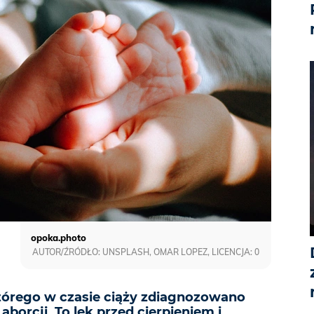
opoka.photo
AUTOR/ŹRÓDŁO: UNSPLASH, OMAR LOPEZ, LICENCJA: 0
którego w czasie ciąży zdiagnozowano
aborcji. To lęk przed cierpieniem i