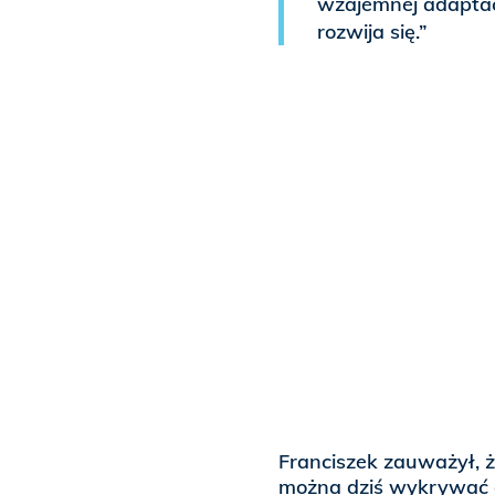
wzajemnej adaptacj
rozwija się.”
Franciszek zauważył, 
można dziś wykrywać d