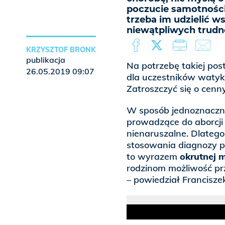
poczucie samotności
trzeba im udzielić 
niewątpliwych trudno
KRZYSZTOF BRONK
publikacja
Na potrzebę takiej po
26.05.2019 09:07
dla uczestników watyka
Zatroszczyć się o cenny
W sposób jednoznaczny
prowadzące do aborcji e
nienaruszalne. Dlatego
stosowania diagnozy pr
to wyrazem
okrutnej m
rodzinom możliwość prz
– powiedział Francisze