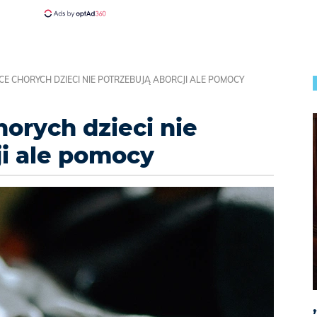
ICE CHORYCH DZIECI NIE POTRZEBUJĄ ABORCJI ALE POMOCY
horych dzieci nie
ji ale pomocy