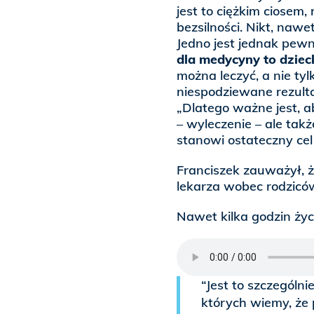
jest to ciężkim ciosem, 
bezsilności. Nikt, nawe
Jedno jest jednak pewn
dla medycyny to dzieck
można leczyć, a nie ty
niespodziewane rezulta
„Dlatego ważne jest, ab
– wyleczenie – ale tak
stanowi ostateczny cel
Franciszek zauważył, 
lekarza wobec rodzicó
Nawet kilka godzin życ
“Jest to szczególn
których wiemy, że