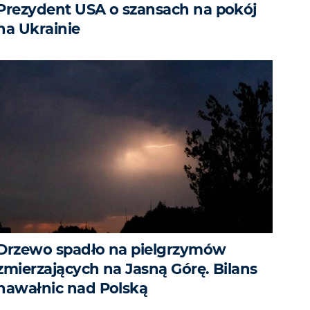
Prezydent USA o szansach na pokój
na Ukrainie
Drzewo spadło na pielgrzymów
zmierzających na Jasną Górę. Bilans
nawałnic nad Polską