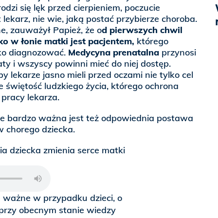
rodzi się lęk przed cierpieniem, poczucie
t lekarz, nie wie, jaką postać przybierze choroba.
e, zauważył Papież, że o
d pierwszych chwil
o w łonie matki jest pacjentem,
którego
lko diagnozować.
Medycyna prenatalna
przynosi
ty i wszyscy powinni mieć do niej dostęp.
y lekarze jasno mieli przed oczami nie tylko cel
że świętość ludzkiego życia, którego ochrona
 pracy lekarza.
że bardzo ważna jest też odpowiednia postawa
w chorego dziecka.
ia dziecka zmienia serce matki
ie ważne w przypadku dzieci, o
 przy obecnym stanie wiedzy