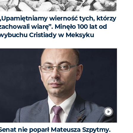
„Upamiętniamy wierność tych, którzy
zachowali wiarę”. Minęło 100 lat od
wybuchu Cristiady w Meksyku
Senat nie poparł Mateusza Szpytmy.