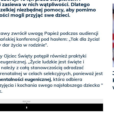
 zasiewa w nich wątpliwości. Dlatego
wszelkiej niezbędnej pomocy, aby pomimo
ści mogli przyjąć swe dzieci.
stawy zwrócił uwagę Papież podczas audiencji
ńskiej konferencji pod hasłem: „Tak dla życia!
 dar życia w rodzinie”.
 Ojciec Święty potępił również praktyki
ugenicznej. „Życie ludzkie jest święte i
 należy z całą stanowczością odradzać
enatalnej w celach selekcyjnych, ponieważ jest
entalności eugenicznej
, która odbiera
yjęcia i kochania swego najsłabszego dziecka ”
k.
REKLAMA
Play