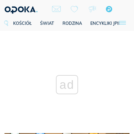
KOŚCIÓŁ
ŚWIAT
RODZINA
ENCYKLIKI JPII
SE
ad