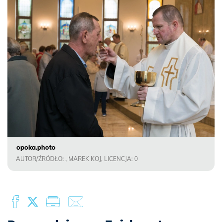
opoka.photo
AUTOR/ŹRÓDŁO: , MAREK KOJ, LICENCJA: 0