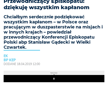
Przewodniczący Episkopatu:
dziękuję wszystkim kapłanom
Chciałbym serdecznie podziękować
wszystkim kapłanom – w Polsce oraz
pracującym w duszpasterstwie na misjach i
w innych krajach – powiedział
przewodniczący Konferencji Episkopatu
Polski abp Stanisław Gądecki w Wielki
Czwartek.
EK
BP KEP
DODANE 18.04.2019 12:00
REKLAMA
Play