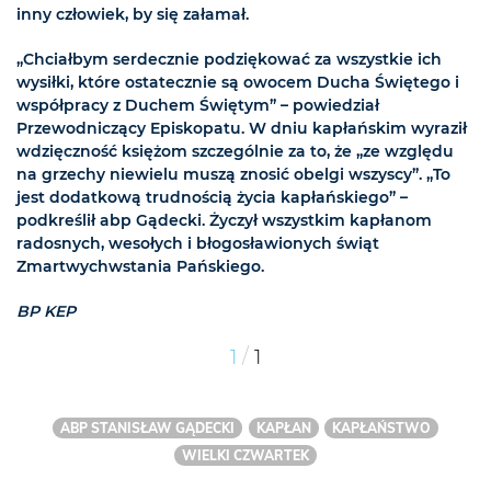
inny człowiek, by się załamał.
„Chciałbym serdecznie podziękować za wszystkie ich
wysiłki, które ostatecznie są owocem Ducha Świętego i
współpracy z Duchem Świętym” – powiedział
Przewodniczący Episkopatu. W dniu kapłańskim wyraził
wdzięczność księżom szczególnie za to, że „ze względu
na grzechy niewielu muszą znosić obelgi wszyscy”. „To
jest dodatkową trudnością życia kapłańskiego” –
podkreślił abp Gądecki. Życzył wszystkim kapłanom
radosnych, wesołych i błogosławionych świąt
Zmartwychwstania Pańskiego.
BP KEP
/
1
1
ABP STANISŁAW GĄDECKI
KAPŁAN
KAPŁAŃSTWO
WIELKI CZWARTEK