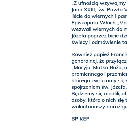
„Z ufnością wzywajmy
Jana XXIII, św. Pawła V
liście do wiernych i p
Episkopatu Włoch „Mod
wezwali wiernych do m
Józefa poprzez bicie 
świecy i odmówienie ta
Również papież Franci
generalnej, że przyłącz
„Maryja, Matka Boża, 
promiennego i przemien
którego zwracamy się 
spojrzeniem św. Józefa
Będziemy się modlili, a
osoby, które o nich się 
wolontariuszy narażają
BP KEP