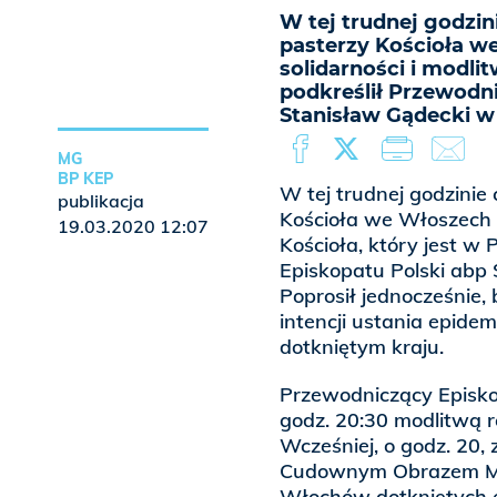
W tej trudnej godzin
pasterzy Kościoła w
solidarności i modlit
podkreślił Przewodni
Stanisław Gądecki w
MG
BP KEP
W tej trudnej godzinie
publikacja
Kościoła we Włoszech o
19.03.2020 12:07
Kościoła, który jest w 
Episkopatu Polski abp 
Poprosił jednocześnie,
intencji ustania epide
dotkniętym kraju.
Przewodniczący Episko
godz. 20:30 modlitwą 
Wcześniej, o godz. 20,
Cudownym Obrazem Matk
Włochów dotkniętych 