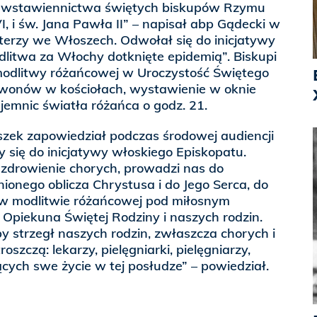
 wstawiennictwa świętych biskupów Rzymu
I, i św. Jana Pawła II” – napisał abp Gądecki w
asterzy we Włoszech. Odwołał się do inicjatywy
litwa za Włochy dotknięte epidemią”. Biskupi
odlitwy różańcowej w Uroczystość Świętego
dzwonów w kościołach, wystawienie w oknie
jemnic światła różańca o godz. 21.
szek zapowiedział podczas środowej audiencji
y się do inicjatywy włoskiego Episkopatu.
uzdrowienie chorych, prowadzi nas do
ionego oblicza Chrystusa i do Jego Serca, do
w modlitwie różańcowej pod miłosnym
, Opiekuna Świętej Rodziny i naszych rodzin.
by strzegł naszych rodzin, zwłaszcza chorych i
troszczą: lekarzy, pielęgniarki, pielęgniarzy,
cych swe życie w tej posłudze” – powiedział.