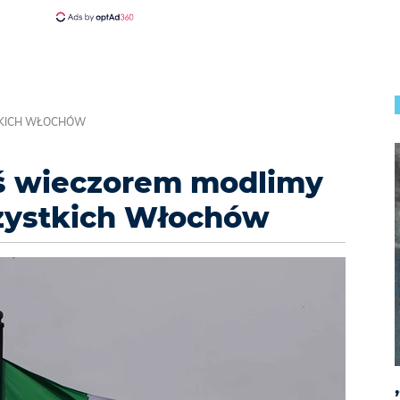
STKICH WŁOCHÓW
iś wieczorem modlimy
szystkich Włochów