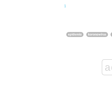
1
epidemia
koronawirus
a