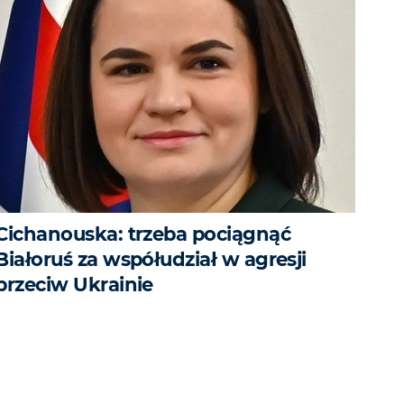
Cichanouska: trzeba pociągnąć
Białoruś za współudział w agresji
przeciw Ukrainie