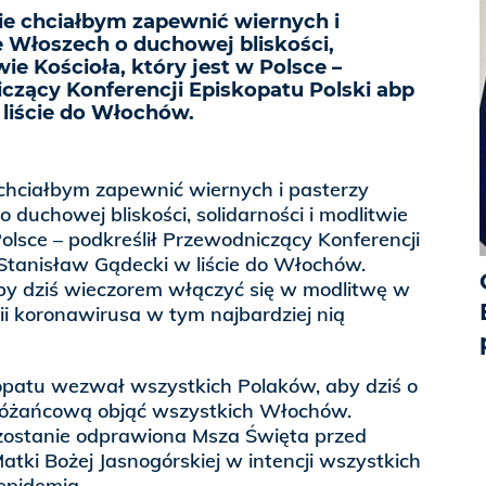
ie chciałbym zapewnić wiernych i
e Włoszech o duchowej bliskości,
wie Kościoła, który jest w Polsce –
czący Konferencji Episkopatu Polski abp
 liście do Włochów.
 chciałbym zapewnić wiernych i pasterzy
 duchowej bliskości, solidarności i modlitwie
Polsce – podkreślił Przewodniczący Konferencji
Stanisław Gądecki w liście do Włochów.
 by dziś wieczorem włączyć się w modlitwę w
mii koronawirusa w tym najbardziej nią
patu wezwał wszystkich Polaków, aby dziś o
różańcową objąć wszystkich Włochów.
 zostanie odprawiona Msza Święta przed
i Bożej Jasnogórskiej w intencji wszystkich
epidemią.