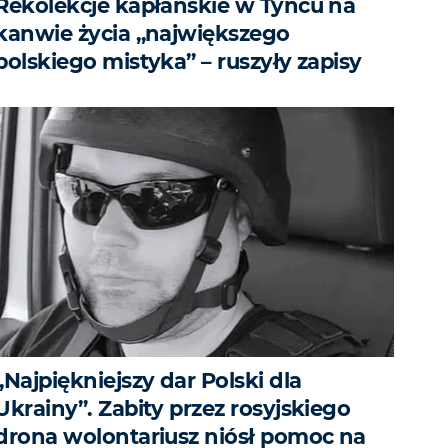
Rekolekcje kapłańskie w Tyńcu na
kanwie życia „największego
polskiego mistyka” – ruszyły zapisy
„Najpiękniejszy dar Polski dla
Ukrainy”. Zabity przez rosyjskiego
drona wolontariusz niósł pomoc na