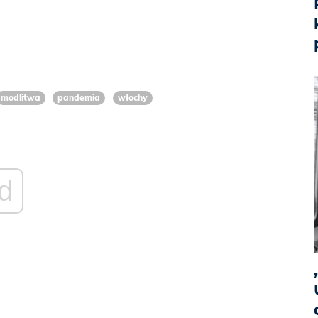
modlitwa
pandemia
włochy
d