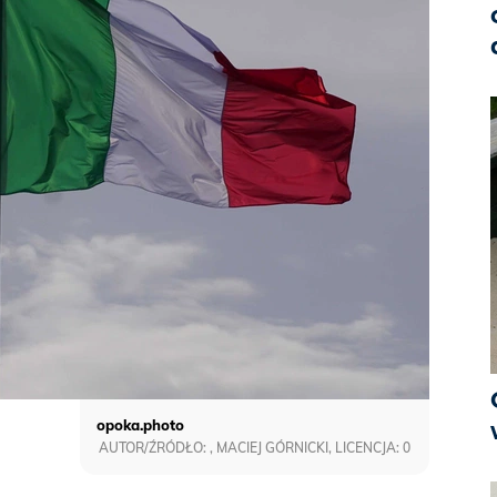
opoka.photo
AUTOR/ŹRÓDŁO: , MACIEJ GÓRNICKI, LICENCJA: 0