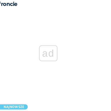
froncie
ad
NAJNOWSZE