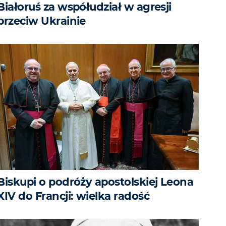
Białoruś za współudział w agresji
przeciw Ukrainie
Biskupi o podróży apostolskiej Leona
XIV do Francji: wielka radość