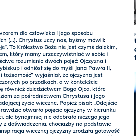
wzorem dla człowieka i jego sposobu
ich (…). Chrystus uczy nas, byśmy mówili:
je”. To Królestwo Boże nie jest czymś dalekim,
em, który mamy urzeczywistniać w sobie i
ściwe rozumienie dwóch pojęć: Ojczyzna i
biskup i odniósł się do myśli Jana Pawła II,
i tożsamość” wyjaśniał, że ojczyzna jest
czonych po przodkach, a w kontekście
ię również dziedzictwem Boga Ojca, które
dziom za pośrednictwem Chrystusa i Jego
dającej życie wieczne. Papież pisał: „Odejście
rawdzie otwarło pojęcie ojczyzny w kierunku
ci, ale bynajmniej nie odebrało niczego jego
my z doświadczenia, chociażby na podstawie
e inspiracja wiecznej ojczyzny zrodziła gotowość