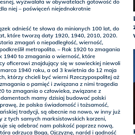
czesnej, wyzwalała w obywatelach gotowość do
la niej – poświęceń niejednokrotnie
zek odnieść te słowa do minionych 100 lat, do
lat, które tworzą daty 1920, 1940, 2010, 2020.
storia zmagań o niepodległość, wierność,
 podkreślił metropolita. – Rok 1920 to zmagania
ok 1940 to zmagania o wierność, które
cy oficerowi znajdujący się w sowieckiej niewoli
 marca 1940 roku, a od 3 kwietnia do 12 maja
ch, którzy chcieli być wierni Rzeczypospolitej aż
zmagania o pamięć i związana z nimi tragedia
20 to zmagania o człowieka, związane z
undamentach mamy dzisiaj budować polski
sprawę, że polska świadomość i tożsamość,
ńskiej tradycji, są obecnie na nowo, w inny już
y z tych samych marksistowskich korzeni,
buje się odebrać nam polskość poprzez nową,
 która odrzuca Boga, Ojczyznę, naród i godność