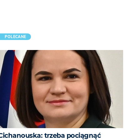
POLECANE
Cichanouska: trzeba pociągnąć