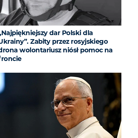
„Najpiękniejszy dar Polski dla
Ukrainy”. Zabity przez rosyjskiego
drona wolontariusz niósł pomoc na
froncie