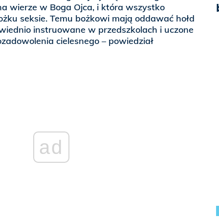
 na wierze w Boga Ojca, i która wszystko
ożku seksie. Temu bożkowi mają oddawać hołd
powiednio instruowane w przedszkolach i uczone
ozadowolenia cielesnego – powiedział
ad