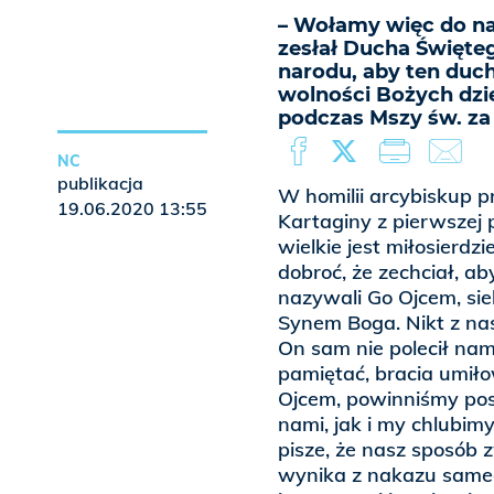
– Wołamy więc do nas
zesłał Ducha Święteg
narodu, aby ten duc
wolności Bożych dzi
podczas Mszy św. za 
NC
publikacja
W homilii arcybiskup p
19.06.2020 13:55
Kartaginy z pierwszej 
wielkie jest miłosierdz
dobroć, że zechciał, a
nazywali Go Ojcem, sieb
Synem Boga. Nikt z nas 
On sam nie polecił na
pamiętać, bracia umiło
Ojcem, powinniśmy post
nami, jak i my chlubim
pisze, że nasz sposób 
wynika z nakazu sameg