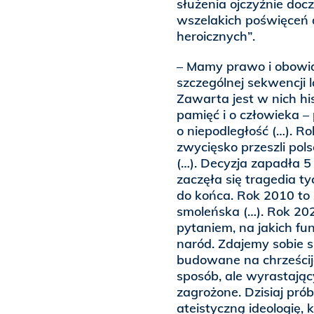
służenia ojczyźnie do
wszelakich poświęceń d
heroicznych”.
– Mamy prawo i obowią
szczególnej sekwencji 
Zawarta jest w nich hi
pamięć i o człowieka –
o niepodległość (…). R
zwycięsko przeszli pols
(…). Decyzja zapadła 5
zaczęła się tragedia ty
do końca. Rok 2010 to 
smoleńska (…). Rok 20
pytaniem, na jakich f
naród. Zdajemy sobie 
budowane na chrześcija
sposób, ale wyrastając
zagrożone. Dzisiaj pró
ateistyczną ideologię,