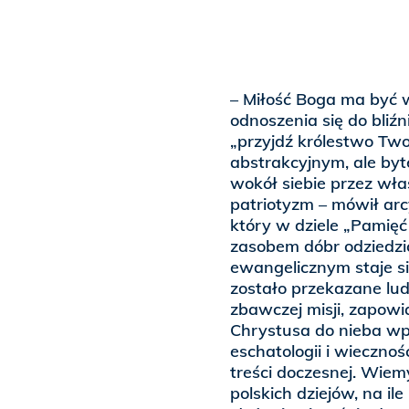
– Miłość Boga ma być 
odnoszenia się do bliźn
„przyjdź królestwo Two
abstrakcyjnym, ale byt
wokół siebie przez wła
patriotyzm – mówił arcy
który w dziele „Pamięć 
zasobem dóbr odziedzi
ewangelicznym staje s
zostało przekazane lu
zbawczej misji, zapowia
Chrystusa do nieba wp
eschatologii i wiecznoś
treści doczesnej. Wie
polskich dziejów, na il