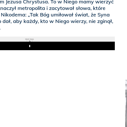
jcem Jezusa Chrystusa. To w Niego mamy wierzyć
znaczył metropolita i zacytował słowa, które
 Nikodema: „Tak Bóg umiłował świat, że Syna
ał, aby każdy, kto w Niego wierzy, nie zginął,
.
REKLAMA
Play