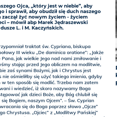
zego Ojca, „który jest w niebie”, aby
o i sprawił, aby obudził się duch naszego
h zaczął żyć nowym życiem - życiem
eci – mówił abp Marek Jędraszewski
dusze L. i M. Kaczyńskich.
rzypomniał traktat św. Cypriana, biskupa
połowy III wieku „De dominica oratione”: „Jakże
ie Pana, jak wielkie Jego nad nami zmiłowanie i
byśmy stając przed Jego obliczem na modlitwie,
ie zaś synami Bożymi, jak i Chrystus jest
nie ośmieliłby się użyć takiego imienia, gdyby
m w ten sposób się modlić. Trzeba nam zatem
wani i wiedzieć, iż skoro nazywamy Boga
ępować jak dzieci Boże, aby Bóg chlubił się
y się Bogiem, naszym Ojcem”. – Św. Cyprian
zwracania się do Boga poprzez słowo „Ojcze”
o Chrystusa. „Ojciec” z „Modlitwy Pańskiej”