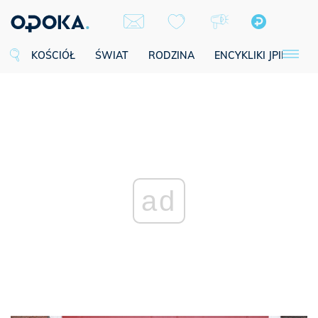
KOŚCIÓŁ
ŚWIAT
RODZINA
ENCYKLIKI JPII
SE
ad