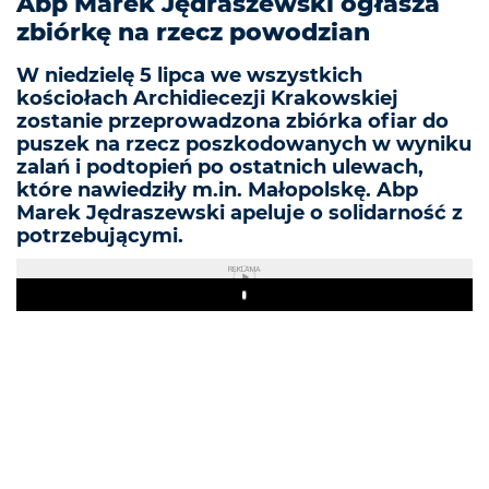
Abp Marek Jędraszewski ogłasza
zbiórkę na rzecz powodzian
W niedzielę 5 lipca we wszystkich
kościołach Archidiecezji Krakowskiej
zostanie przeprowadzona zbiórka ofiar do
puszek na rzecz poszkodowanych w wyniku
zalań i podtopień po ostatnich ulewach,
które nawiedziły m.in. Małopolskę. Abp
Marek Jędraszewski apeluje o solidarność z
potrzebującymi.
REKLAMA
Play