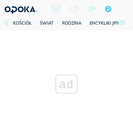
KOŚCIÓŁ
ŚWIAT
RODZINA
ENCYKLIKI JPII
SE
ad