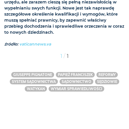
urzędu, ale zarazem cieszą się pełną niezawisłością w
wypełnianiu swych funkcji. Nowe jest tak naprawdę
szczegółowe określenie kwalifikacji i wymogów, które
muszą spełniać prawnicy, by zapewnić właściwy
przebieg dochodzenia i sprawiedliwe orzeczenia w coraz
to nowych dziedzinach.
źródło:
vaticannews.va
/
1
1
GIUSEPPE PIGNATONE
PAPIEŻ FRANCISZEK
REFORMY
SYSTEM SĄDOWNICTWA
SĄDOWNICTWO
SĘDZIOWIE
WATYKAN
WYMIAR SPRAWIEDLIWOŚCI