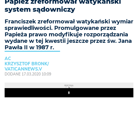
Papież zreformował watykański
system sądowniczy
Franciszek zreformował watykański wymiar
sprawiedliwości. Promulgowane przez
Papieża prawo modyfikuje rozporządzania
wydane w tej kwestii jeszcze przez św. Jana
Pawła II w 1987 r.
AC
KRZYSZTOF BRONK/
VATICANNEWS.V
DODANE 17.03.2020 10:09
REKLAMA
Play