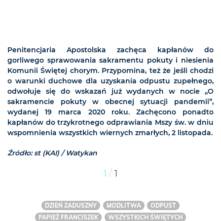
Penitencjaria Apostolska zachęca kapłanów do
gorliwego sprawowania sakramentu pokuty i niesienia
Komunii Świętej chorym. Przypomina, też że jeśli chodzi
o warunki duchowe dla uzyskania odpustu zupełnego,
odwołuje się do wskazań już wydanych w nocie „O
sakramencie pokuty w obecnej sytuacji pandemii”,
wydanej 19 marca 2020 roku. Zachęcono ponadto
kapłanów do trzykrotnego odprawiania Mszy św. w dniu
wspomnienia wszystkich wiernych zmarłych, 2 listopada.
Źródło: st (KAI) / Watykan
/
1
1
DZIEŃ ZADUSZNY
MODLITWA
ODPUST
PAPIEŻ FRANCISZEK
WSZYSTKICH ŚWIĘTYCH