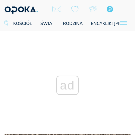
KOŚCIÓŁ
ŚWIAT
RODZINA
ENCYKLIKI JPII
SE
ad