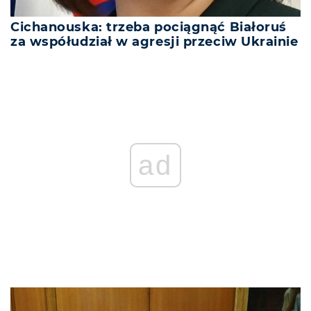
Cichanouska: trzeba pociągnąć Białoruś
za współudział w agresji przeciw Ukrainie
ad