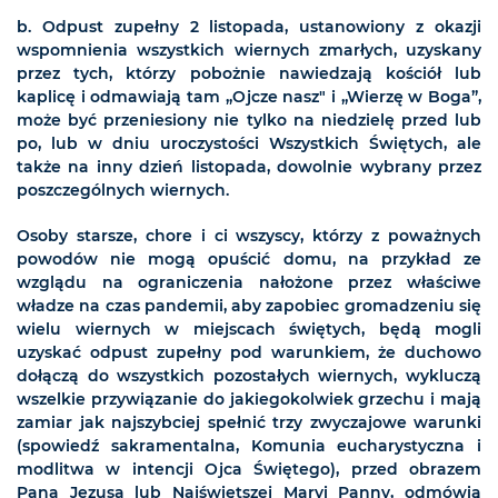
b. Odpust zupełny 2 listopada, ustanowiony z okazji
wspomnienia wszystkich wiernych zmarłych, uzyskany
przez tych, którzy pobożnie nawiedzają kościół lub
kaplicę i odmawiają tam „Ojcze nasz" i „Wierzę w Boga”,
może być przeniesiony nie tylko na niedzielę przed lub
po, lub w dniu uroczystości Wszystkich Świętych, ale
także na inny dzień listopada, dowolnie wybrany przez
poszczególnych wiernych.
Osoby starsze, chore i ci wszyscy, którzy z poważnych
powodów nie mogą opuścić domu, na przykład ze
wzglądu na ograniczenia nałożone przez właściwe
władze na czas pandemii, aby zapobiec gromadzeniu się
wielu wiernych w miejscach świętych, będą mogli
uzyskać odpust zupełny pod warunkiem, że duchowo
dołączą do wszystkich pozostałych wiernych, wykluczą
wszelkie przywiązanie do jakiegokolwiek grzechu i mają
zamiar jak najszybciej spełnić trzy zwyczajowe warunki
(spowiedź sakramentalna, Komunia eucharystyczna i
modlitwa w intencji Ojca Świętego), przed obrazem
Pana Jezusa lub Najświętszej Maryi Panny, odmówią