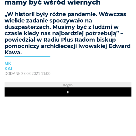
mamy być wśród wiernych
„W historii były różne pandemie. Wówczas
wielkie zadanie spoczywało na
duszpasterzach. Musimy być z ludźmi w
czasie kiedy nas najbardziej potrzebują” –
powiedział w Radiu Plus Radom biskup
pomocniczy archidiecezji lwowskiej Edward
Kawa.
MK
KAI
DODANE 27.03.2021 11:00
REKLAMA
Play