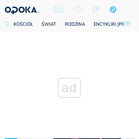
KOŚCIÓŁ
ŚWIAT
RODZINA
ENCYKLIKI JPII
SE
ad