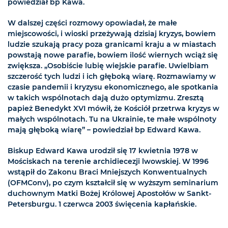
powiedział bp Kawa.
W dalszej części rozmowy opowiadał, że małe
miejscowości, i wioski przeżywają dzisiaj kryzys, bowiem
ludzie szukają pracy poza granicami kraju a w miastach
powstają nowe parafie, bowiem ilość wiernych wciąż się
zwiększa. „Osobiście lubię wiejskie parafie. Uwielbiam
szczerość tych ludzi i ich głęboką wiarę. Rozmawiamy w
czasie pandemii i kryzysu ekonomicznego, ale spotkania
w takich wspólnotach dają dużo optymizmu. Zresztą
papież Benedykt XVI mówił, że Kościół przetrwa kryzys w
małych wspólnotach. Tu na Ukrainie, te małe wspólnoty
mają głęboką wiarę” – powiedział bp Edward Kawa.
Biskup Edward Kawa urodził się 17 kwietnia 1978 w
Mościskach na terenie archidiecezji lwowskiej. W 1996
wstąpił do Zakonu Braci Mniejszych Konwentualnych
(OFMConv), po czym kształcił się w wyższym seminarium
duchownym Matki Bożej Królowej Apostołów w Sankt-
Petersburgu. 1 czerwca 2003 święcenia kapłańskie.