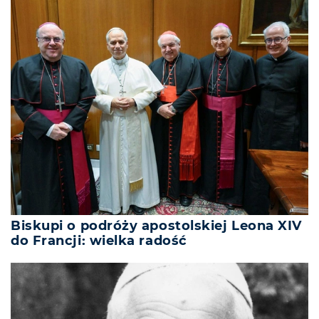
Biskupi o podróży apostolskiej Leona XIV
do Francji: wielka radość