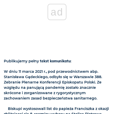
ad
Publikujemy pełny
tekst komunikatu
:
W dniu 11 marca 2021 r., pod przewodnictwem abp.
Stanisława Gądeckiego, odbyło się w Warszawie 388.
Zebranie Plenarne Konferencji Episkopatu Polski. Ze
względu na panującą pandemię zostało znacznie
skrócone i zorganizowane z rygorystycznym
zachowaniem zasad bezpieczeństwa sanitarnego.
Biskupi wystosowali list do papieża Franciszka z okazji
zbliżającej się 8. rocznicy wyboru na Stolicę Piotrową.