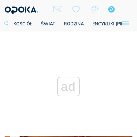
KOŚCIÓŁ
ŚWIAT
RODZINA
ENCYKLIKI JPII
SE
ad