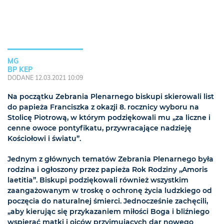
MG
BP KEP
DODANE 12.03.2021 10:09
Na początku Zebrania Plenarnego biskupi skierowali list
do papieża Franciszka z okazji 8. rocznicy wyboru na
Stolicę Piotrową, w którym podziękowali mu „za liczne i
cenne owoce pontyfikatu, przywracające nadzieję
Kościołowi i światu”.
Jednym z głównych tematów Zebrania Plenarnego była
rodzina i ogłoszony przez papieża Rok Rodziny „Amoris
laetitia”. Biskupi podziękowali również wszystkim
zaangażowanym w troskę o ochronę życia ludzkiego od
poczęcia do naturalnej śmierci. Jednocześnie zachęcili,
„aby kierując się przykazaniem miłości Boga i bliźniego
wspierać matki i ojców przyjmujących dar nowego