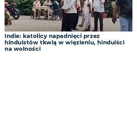
Indie: katolicy napadnięci przez
hinduistów tkwią w więzieniu, hinduiści
na wolności
REKLAMA