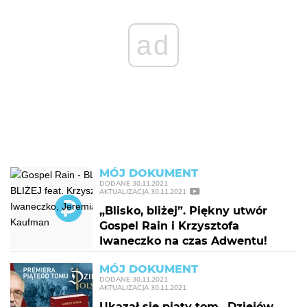
ad
MÓJ DOKUMENT
DODANE
30.11.2021
AKTUALIZACJA
30.11.2021
„Blisko, bliżej”. Piękny utwór
Gospel Rain i Krzysztofa
Iwaneczko na czas Adwentu!
MÓJ DOKUMENT
DODANE
30.11.2021
AKTUALIZACJA
30.11.2021
Ukazał się piąty tom „Dziejów