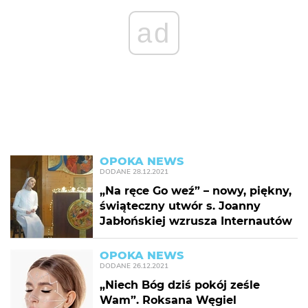
ad
OPOKA NEWS
DODANE
28.12.2021
„Na ręce Go weź” – nowy, piękny,
świąteczny utwór s. Joanny
Jabłońskiej wzrusza Internautów
OPOKA NEWS
DODANE
26.12.2021
„Niech Bóg dziś pokój ześle
Wam”. Roksana Węgiel