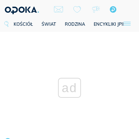
KOŚCIÓŁ
ŚWIAT
RODZINA
ENCYKLIKI JPII
SE
ad