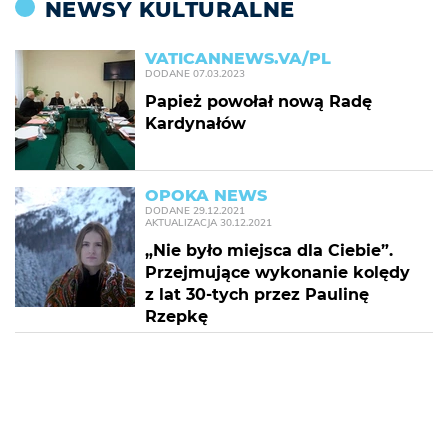
NEWSY KULTURALNE
VATICANNEWS.VA/PL
DODANE
07.03.2023
Papież powołał nową Radę
Kardynałów
OPOKA NEWS
DODANE
29.12.2021
AKTUALIZACJA
30.12.2021
„Nie było miejsca dla Ciebie”.
Przejmujące wykonanie kolędy
z lat 30-tych przez Paulinę
Rzepkę