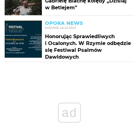
Gabrielę Blachę kolędy „Dzisiaj
w Betlejem”
OPOKA NEWS
DODANE
14.12.2021
Honorując Sprawiedliwych
i Ocalonych. W Rzymie odbędzie
się Festiwal Psalmów
Dawidowych
ad