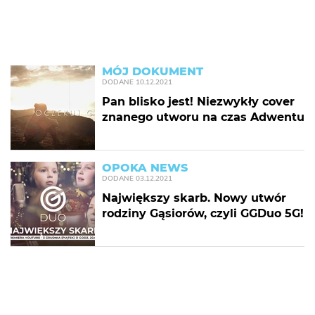
MÓJ DOKUMENT
DODANE
10.12.2021
Pan blisko jest! Niezwykły cover
znanego utworu na czas Adwentu
OPOKA NEWS
DODANE
03.12.2021
Największy skarb. Nowy utwór
rodziny Gąsiorów, czyli GGDuo 5G!