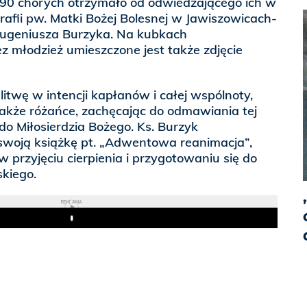
 90 chorych otrzymało od odwiedzającego ich w
afii pw. Matki Bożej Bolesnej w Jawiszowicach-
 Eugeniusza Burzyka. Na kubkach
 młodzież umieszczone jest także zdjęcie
itwę w intencji kapłanów i całej wspólnoty,
także różańce, zachęcając do odmawiania tej
do Miłosierdzia Bożego. Ks. Burzyk
woją książkę pt. „Adwentowa reanimacja”,
w przyjęciu cierpienia i przygotowaniu się do
kiego.
REKLAMA
Play