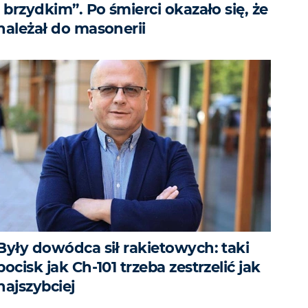
i brzydkim”. Po śmierci okazało się, że
należał do masonerii
Były dowódca sił rakietowych: taki
pocisk jak Ch-101 trzeba zestrzelić jak
najszybciej