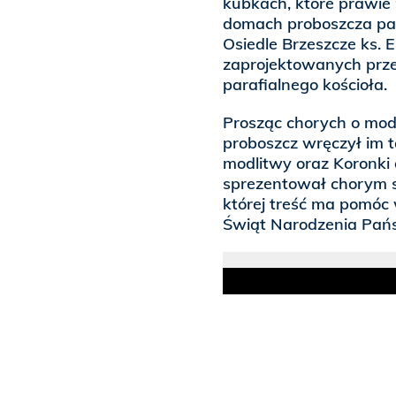
kubkach, które prawie
domach proboszcza par
Osiedle Brzeszcze ks.
zaprojektowanych przez
parafialnego kościoła.
Prosząc chorych o modl
proboszcz wręczył im 
modlitwy oraz Koronki 
sprezentował chorym s
której treść ma pomóc 
Świąt Narodzenia Pańs