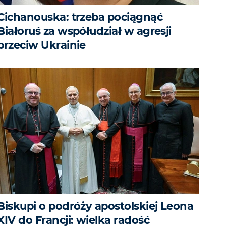
Cichanouska: trzeba pociągnąć
Białoruś za współudział w agresji
przeciw Ukrainie
Biskupi o podróży apostolskiej Leona
XIV do Francji: wielka radość