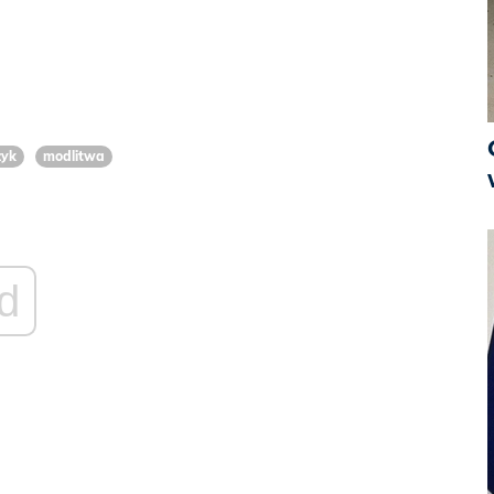
zyk
modlitwa
d