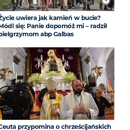
Życie uwiera jak kamień w bucie?
Módl się: Panie dopomóż mi – radził
pielgrzymom abp Galbas
Ceuta przypomina o chrześcijańskich