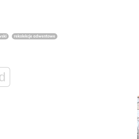
wski
rekolekcje adwentowe
d