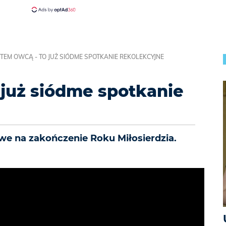
STEM OWCĄ - TO JUŻ SIÓDME SPOTKANIE REKOLEKCYJNE
 już siódme spotkanie
e na zakończenie Roku Miłosierdzia.