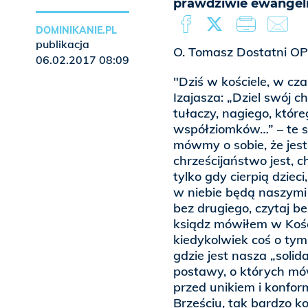
prawdziwie ewangel
DOMINIKANIE.PL
publikacja
O. Tomasz Dostatni OP
06.02.2017 08:09
"Dziś w kościele, w cza
Izajasza: „Dziel swój
tułaczy, nagiego, które
współziomków…” – te s
mówmy o sobie, że jest
chrześcijaństwo jest, 
tylko gdy cierpią dziec
w niebie będą naszymi 
bez drugiego, czytaj be
ksiądz mówiłem w Kości
kiedykolwiek coś o tym
gdzie jest nasza „soli
postawy, o których mów
przed unikiem i konfor
Brześciu, tak bardzo 