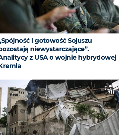
„Spójność i gotowość Sojuszu
pozostają niewystarczające”.
Analitycy z USA o wojnie hybrydowej
Kremla