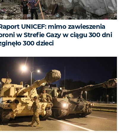
Raport UNICEF: mimo zawieszenia
broni w Strefie Gazy w ciągu 300 dni
zginęło 300 dzieci