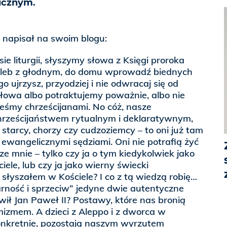
icznym.
 napisał na swoim blogu:
sie liturgii, słyszymy słowa z Księgi proroka
 chleb z głodnym, do domu wprowadź biednych
go ujrzysz, przyodziej i nie odwracaj się od
łowa albo potraktujemy poważnie, albo nie
eśmy chrześcijanami. No cóż, nasze
chrześcijaństwem rytualnym i deklaratywnym,
i, starcy, chorzy czy cudzoziemcy – to oni już tam
ewangelicznymi sędziami. Oni nie potrafią żyć
ze mnie – tylko czy ja o tym kiedykolwiek jako
ele, lub czy ja jako wierny świecki
 słyszałem w Kościele? I co z tą wiedzą robię…
darność i sprzeciw” jedyne dwie autentyczne
ił Jan Paweł II? Postawy, które nas bronią
mizmem. A dzieci z Aleppo i z dworca w
konkretnie, pozostają naszym wyrzutem