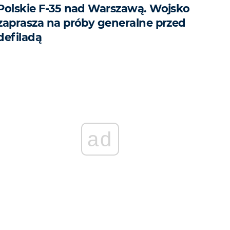
Polskie F-35 nad Warszawą. Wojsko
zaprasza na próby generalne przed
defiladą
ad