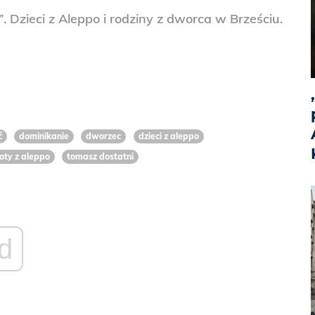
”. Dzieci z Aleppo i rodziny z dworca w Brześciu.
ć
dominikanie
dworzec
dzieci z aleppo
roty z aleppo
tomasz dostatni
d