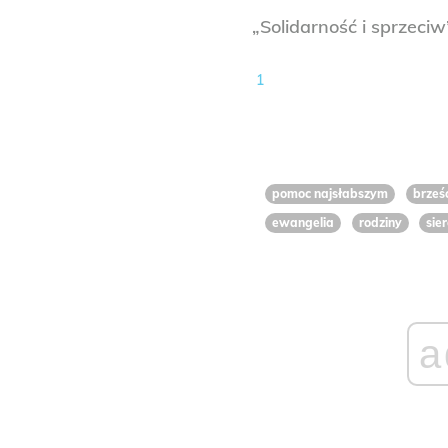
„Solidarność i sprzeciw
1
pomoc najsłabszym
brześ
ewangelia
rodziny
sie
a