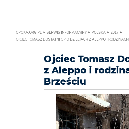
OPOKA.ORG.PL
SERWIS INFORMACYJNY
POLSKA
2017
OJCIEC TOMASZ DOSTATNI OP O DZIECIACH Z ALEPPO I RODZINA
Ojciec Tomasz Do
z Aleppo i rodzi
Brześciu