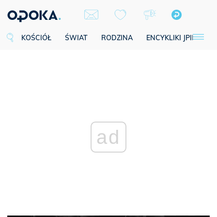
KOŚCIÓŁ
ŚWIAT
RODZINA
ENCYKLIKI JPII
SE
ad