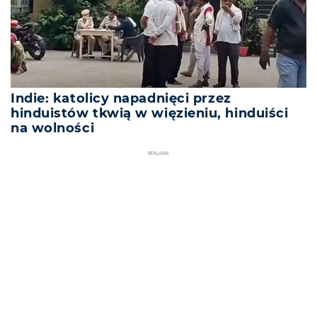
Indie: katolicy napadnięci przez
hinduistów tkwią w więzieniu, hinduiści
na wolności
REKLAMA