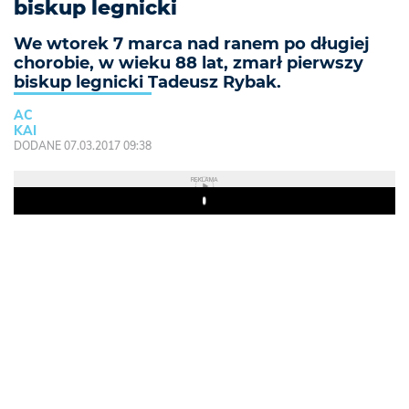
biskup legnicki
We wtorek 7 marca nad ranem po długiej
chorobie, w wieku 88 lat, zmarł pierwszy
biskup legnicki Tadeusz Rybak.
AC
KAI
DODANE 07.03.2017 09:38
REKLAMA
Play