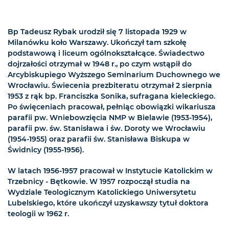
Bp Tadeusz Rybak urodził się 7 listopada 1929 w
Milanówku koło Warszawy. Ukończył tam szkołę
podstawową i liceum ogólnokształcące. Świadectwo
dojrzałości otrzymał w 1948 r., po czym wstąpił do
Arcybiskupiego Wyższego Seminarium Duchownego we
Wrocławiu. Świecenia prezbiteratu otrzymał 2 sierpnia
1953 z rąk bp. Franciszka Sonika, sufragana kieleckiego.
Po święceniach pracował, pełniąc obowiązki wikariusza
parafii pw. Wniebowzięcia NMP w Bielawie (1953-1954),
parafii pw. św. Stanisława i św. Doroty we Wrocławiu
(1954-1955) oraz parafii św. Stanisława Biskupa w
Świdnicy (1955-1956).
W latach 1956-1957 pracował w Instytucie Katolickim w
Trzebnicy - Bętkowie. W 1957 rozpoczął studia na
Wydziale Teologicznym Katolickiego Uniwersytetu
Lubelskiego, które ukończył uzyskawszy tytuł doktora
teologii w 1962 r.