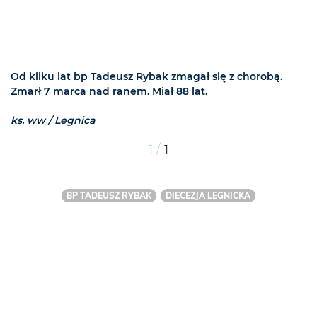
Od kilku lat bp Tadeusz Rybak zmagał się z chorobą.
Zmarł 7 marca nad ranem. Miał 88 lat.
ks. ww / Legnica
/
1
1
BP TADEUSZ RYBAK
DIECEZJA LEGNICKA