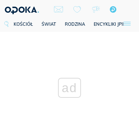
KOŚCIÓŁ
ŚWIAT
RODZINA
ENCYKLIKI JPII
SE
ad