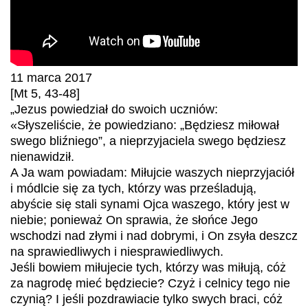
11 marca 2017
[Mt 5, 43-48]
„Jezus powiedział do swoich uczniów:
«Słyszeliście, że powiedziano: „Będziesz miłował
swego bliźniego”, a nieprzyjaciela swego będziesz
nienawidził.
A Ja wam powiadam: Miłujcie waszych nieprzyjaciół
i módlcie się za tych, którzy was prześladują,
abyście się stali synami Ojca waszego, który jest w
niebie; ponieważ On sprawia, że słońce Jego
wschodzi nad złymi i nad dobrymi, i On zsyła deszcz
na sprawiedliwych i niesprawiedliwych.
Jeśli bowiem miłujecie tych, którzy was miłują, cóż
za nagrodę mieć będziecie? Czyż i celnicy tego nie
czynią? I jeśli pozdrawiacie tylko swych braci, cóż