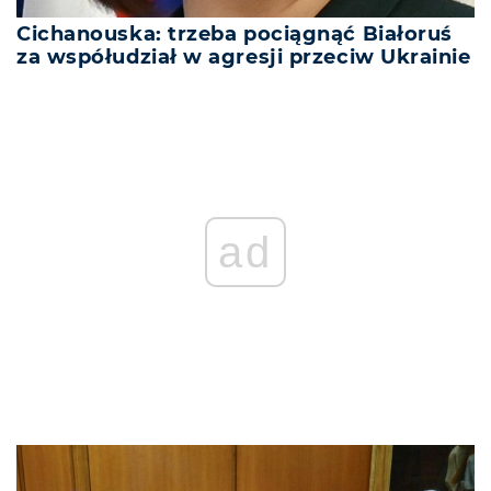
Cichanouska: trzeba pociągnąć Białoruś
za współudział w agresji przeciw Ukrainie
ad