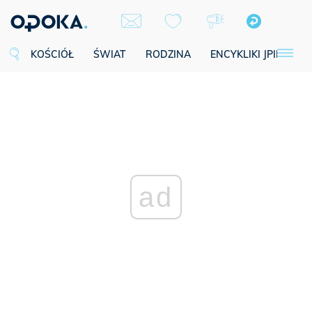
KOŚCIÓŁ
ŚWIAT
RODZINA
ENCYKLIKI JPII
SE
ad