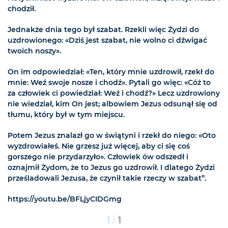
chodził.
Jednakże dnia tego był szabat. Rzekli więc Żydzi do
uzdrowionego: «Dziś jest szabat, nie wolno ci dźwigać
twoich noszy».
On im odpowiedział: «Ten, który mnie uzdrowił, rzekł do
mnie: Weź swoje nosze i chodź». Pytali go więc: «Cóż to
za człowiek ci powiedział: Weź i chodź?» Lecz uzdrowiony
nie wiedział, kim On jest; albowiem Jezus odsunął się od
tłumu, który był w tym miejscu.
Potem Jezus znalazł go w świątyni i rzekł do niego: «Oto
wyzdrowiałeś. Nie grzesz już więcej, aby ci się coś
gorszego nie przydarzyło». Człowiek ów odszedł i
oznajmił Żydom, że to Jezus go uzdrowił. I dlatego Żydzi
prześladowali Jezusa, że czynił takie rzeczy w szabat”.
https://youtu.be/BFLjyCIDGmg
/
1
1