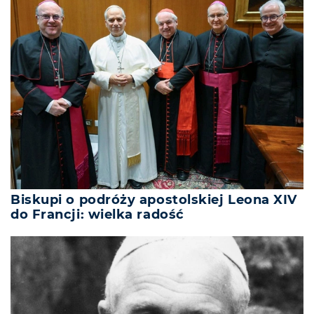
Biskupi o podróży apostolskiej Leona XIV
do Francji: wielka radość