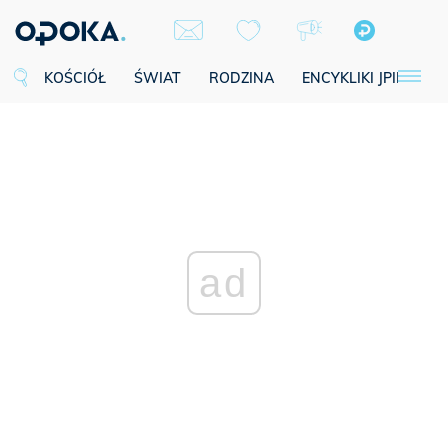
KOŚCIÓŁ
ŚWIAT
RODZINA
ENCYKLIKI JPII
SE
ad