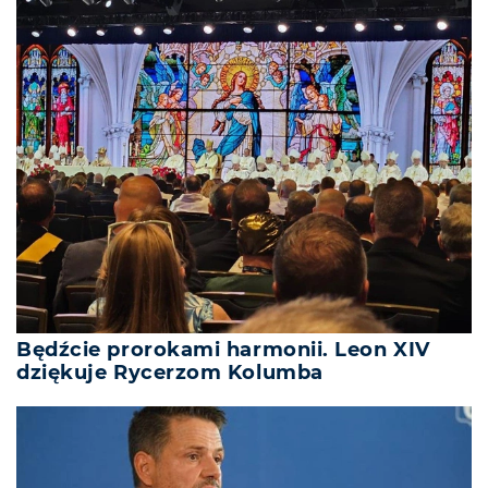
Będźcie prorokami harmonii. Leon XIV
dziękuje Rycerzom Kolumba