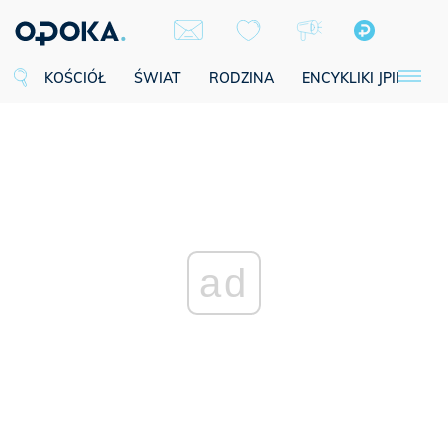
KOŚCIÓŁ
ŚWIAT
RODZINA
ENCYKLIKI JPII
SE
ad