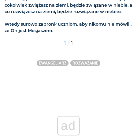
cokolwiek zwiążesz na ziemi, będzie związane w niebie, a
co rozwiążesz na ziemi, będzie rozwiązane w niebie».
Wtedy surowo zabronił uczniom, aby nikomu nie mówili,
że On jest Mesjaszem.
/
1
1
EWANGELIARZ
ROZWAŻANIE
ad