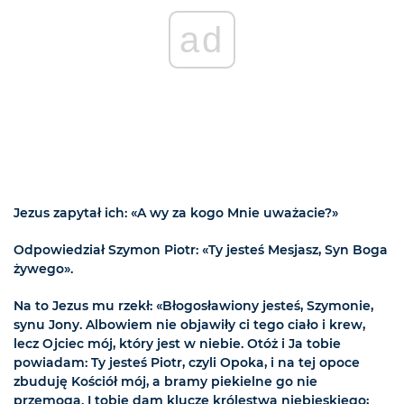
ad
Jezus zapytał ich: «A wy za kogo Mnie uważacie?»
Odpowiedział Szymon Piotr: «Ty jesteś Mesjasz, Syn Boga
żywego».
Na to Jezus mu rzekł: «Błogosławiony jesteś, Szymonie,
synu Jony. Albowiem nie objawiły ci tego ciało i krew,
lecz Ojciec mój, który jest w niebie. Otóż i Ja tobie
powiadam: Ty jesteś Piotr, czyli Opoka, i na tej opoce
zbuduję Kościół mój, a bramy piekielne go nie
przemogą. I tobie dam klucze królestwa niebieskiego;