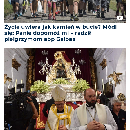
Życie uwiera jak kamień w bucie? Módl
się: Panie dopomóż mi – radził
pielgrzymom abp Galbas