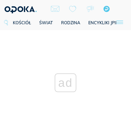
KOŚCIÓŁ
ŚWIAT
RODZINA
ENCYKLIKI JPII
SE
ad