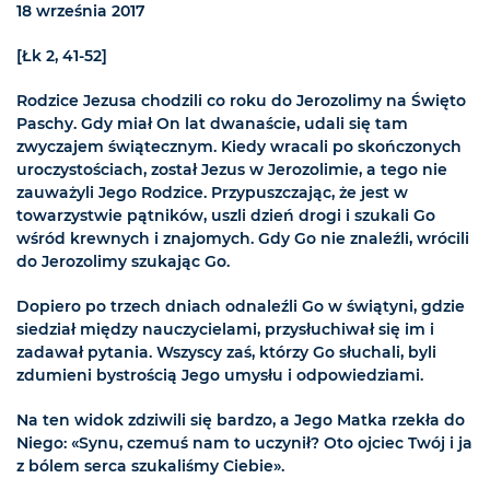
18 września 2017
[Łk 2, 41-52]
Rodzice Jezusa chodzili co roku do Jerozolimy na Święto
Paschy. Gdy miał On lat dwanaście, udali się tam
zwyczajem świątecznym. Kiedy wracali po skończonych
uroczystościach, został Jezus w Jerozolimie, a tego nie
zauważyli Jego Rodzice. Przypuszczając, że jest w
towarzystwie pątników, uszli dzień drogi i szukali Go
wśród krewnych i znajomych. Gdy Go nie znaleźli, wrócili
do Jerozolimy szukając Go.
Dopiero po trzech dniach odnaleźli Go w świątyni, gdzie
siedział między nauczycielami, przysłuchiwał się im i
zadawał pytania. Wszyscy zaś, którzy Go słuchali, byli
zdumieni bystrością Jego umysłu i odpowiedziami.
Na ten widok zdziwili się bardzo, a Jego Matka rzekła do
Niego: «Synu, czemuś nam to uczynił? Oto ojciec Twój i ja
z bólem serca szukaliśmy Ciebie».