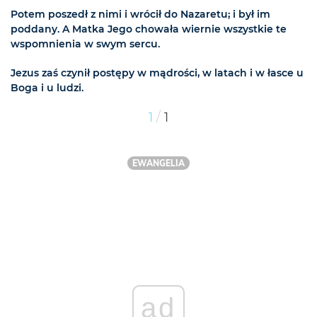
Potem poszedł z nimi i wrócił do Nazaretu; i był im
poddany. A Matka Jego chowała wiernie wszystkie te
wspomnienia w swym sercu.
Jezus zaś czynił postępy w mądrości, w latach i w łasce u
Boga i u ludzi.
/
1
1
EWANGELIA
ad