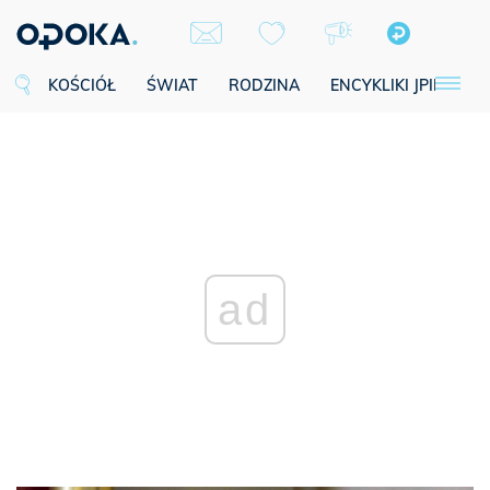
KOŚCIÓŁ
ŚWIAT
RODZINA
ENCYKLIKI JPII
SE
ad