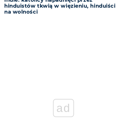
Indie: katolicy napadnięci przez
hinduistów tkwią w więzieniu, hinduiści
na wolności
REKLAMA