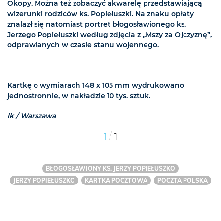
Okopy. Można też zobaczyć akwarelę przedstawiającą
wizerunki rodziców ks. Popiełuszki. Na znaku opłaty
znalazł się natomiast portret błogosławionego ks.
Jerzego Popiełuszki według zdjęcia z „Mszy za Ojczyznę”,
odprawianych w czasie stanu wojennego.
Kartkę o wymiarach 148 x 105 mm wydrukowano
jednostronnie, w nakładzie 10 tys. sztuk.
lk / Warszawa
/
1
1
BŁOGOSŁAWIONY KS. JERZY POPIEŁUSZKO
JERZY POPIEŁUSZKO
KARTKA POCZTOWA
POCZTA POLSKA