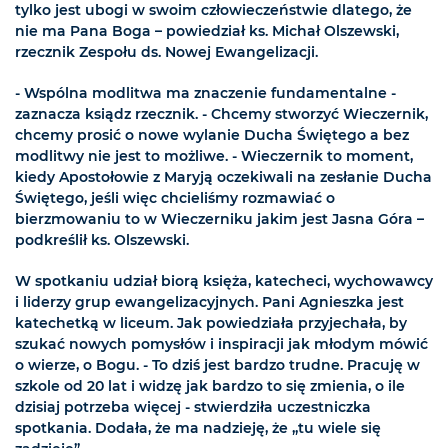
tylko jest ubogi w swoim człowieczeństwie dlatego, że
nie ma Pana Boga – powiedział ks. Michał Olszewski,
rzecznik Zespołu ds. Nowej Ewangelizacji.
- Wspólna modlitwa ma znaczenie fundamentalne -
zaznacza ksiądz rzecznik. - Chcemy stworzyć Wieczernik,
chcemy prosić o nowe wylanie Ducha Świętego a bez
modlitwy nie jest to możliwe. - Wieczernik to moment,
kiedy Apostołowie z Maryją oczekiwali na zesłanie Ducha
Świętego, jeśli więc chcieliśmy rozmawiać o
bierzmowaniu to w Wieczerniku jakim jest Jasna Góra –
podkreślił ks. Olszewski.
W spotkaniu udział biorą księża, katecheci, wychowawcy
i liderzy grup ewangelizacyjnych. Pani Agnieszka jest
katechetką w liceum. Jak powiedziała przyjechała, by
szukać nowych pomysłów i inspiracji jak młodym mówić
o wierze, o Bogu. - To dziś jest bardzo trudne. Pracuję w
szkole od 20 lat i widzę jak bardzo to się zmienia, o ile
dzisiaj potrzeba więcej - stwierdziła uczestniczka
spotkania. Dodała, że ma nadzieję, że „tu wiele się