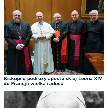
Biskupi o podróży apostolskiej Leona XIV
do Francji: wielka radość