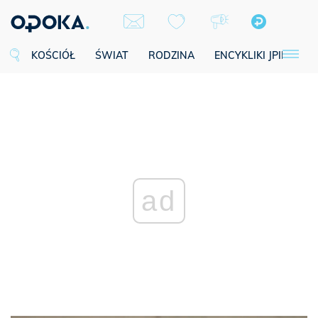
KOŚCIÓŁ
ŚWIAT
RODZINA
ENCYKLIKI JPII
SE
ad