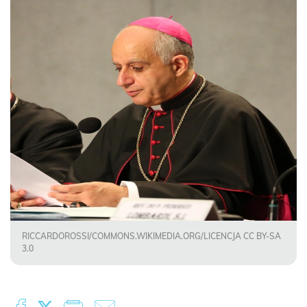
RICCARDOROSSI/COMMONS.WIKIMEDIA.ORG/LICENCJA CC BY-SA
3.0