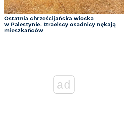
Ostatnia chrześcijańska wioska
w Palestynie. Izraelscy osadnicy nękają
mieszkańców
ad