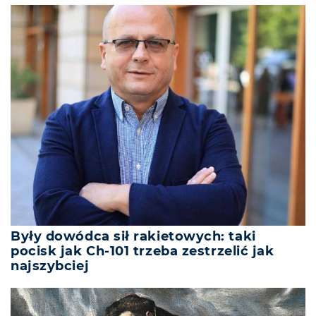
Były dowódca sił rakietowych: taki
pocisk jak Ch-101 trzeba zestrzelić jak
najszybciej