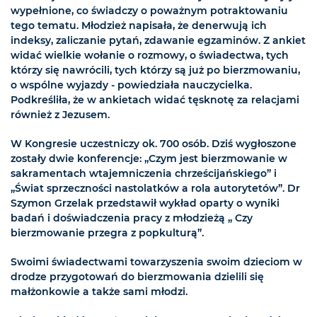
wypełnione, co świadczy o poważnym potraktowaniu
tego tematu. Młodzież napisała, że denerwują ich
indeksy, zaliczanie pytań, zdawanie egzaminów. Z ankiet
widać wielkie wołanie o rozmowy, o świadectwa, tych
którzy się nawrócili, tych którzy są już po bierzmowaniu,
o wspólne wyjazdy - powiedziała nauczycielka.
Podkreśliła, że w ankietach widać tęsknotę za relacjami
również z Jezusem.
W Kongresie uczestniczy ok. 700 osób. Dziś wygłoszone
zostały dwie konferencje: „Czym jest bierzmowanie w
sakramentach wtajemniczenia chrześcijańskiego” i
„Świat sprzeczności nastolatków a rola autorytetów”. Dr
Szymon Grzelak przedstawił wykład oparty o wyniki
badań i doświadczenia pracy z młodzieżą „ Czy
bierzmowanie przegra z popkulturą”.
Swoimi świadectwami towarzyszenia swoim dzieciom w
drodze przygotowań do bierzmowania dzielili się
małżonkowie a także sami młodzi.