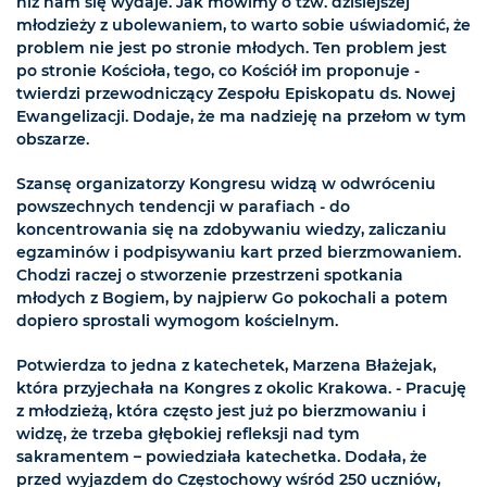
niż nam się wydaje. Jak mówimy o tzw. dzisiejszej
młodzieży z ubolewaniem, to warto sobie uświadomić, że
problem nie jest po stronie młodych. Ten problem jest
po stronie Kościoła, tego, co Kościół im proponuje -
twierdzi przewodniczący Zespołu Episkopatu ds. Nowej
Ewangelizacji. Dodaje, że ma nadzieję na przełom w tym
obszarze.
Szansę organizatorzy Kongresu widzą w odwróceniu
powszechnych tendencji w parafiach - do
koncentrowania się na zdobywaniu wiedzy, zaliczaniu
egzaminów i podpisywaniu kart przed bierzmowaniem.
Chodzi raczej o stworzenie przestrzeni spotkania
młodych z Bogiem, by najpierw Go pokochali a potem
dopiero sprostali wymogom kościelnym.
Potwierdza to jedna z katechetek, Marzena Błażejak,
która przyjechała na Kongres z okolic Krakowa. - Pracuję
z młodzieżą, która często jest już po bierzmowaniu i
widzę, że trzeba głębokiej refleksji nad tym
sakramentem – powiedziała katechetka. Dodała, że
przed wyjazdem do Częstochowy wśród 250 uczniów,