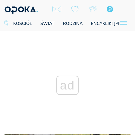
KOŚCIÓŁ
ŚWIAT
RODZINA
ENCYKLIKI JPII
SE
ad