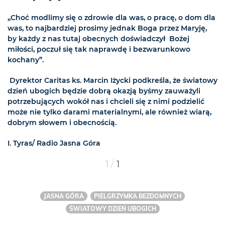
„Choć modlimy się o zdrowie dla was, o pracę, o dom dla
was, to najbardziej prosimy jednak Boga przez Maryję,
by każdy z nas tutaj obecnych doświadczył Bożej
miłości, poczuł się tak naprawdę i bezwarunkowo
kochany”.
Dyrektor Caritas ks. Marcin Iżycki podkreśla, że światowy
dzień ubogich będzie dobrą okazją byśmy zauważyli
potrzebujących wokół nas i chcieli się z nimi podzielić
może nie tylko darami materialnymi, ale również wiarą,
dobrym słowem i obecnością.
I. Tyras/ Radio Jasna Góra
/
1
1
JASNA GÓRA
PIELGRZYMKA BEZDOMNYCH
ŚWIATOWY DZIEŃ UBOGICH