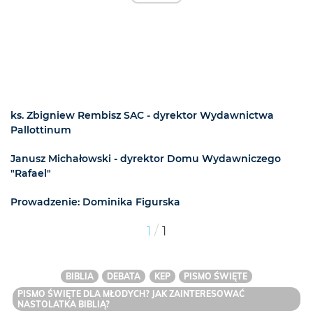
ks. Zbigniew Rembisz SAC - dyrektor Wydawnictwa
Pallottinum
Janusz Michałowski - dyrektor Domu Wydawniczego
"Rafael"
Prowadzenie: Dominika Figurska
/
1
1
BIBLIA
DEBATA
KEP
PISMO ŚWIĘTE
PISMO ŚWIĘTE DLA MŁODYCH? JAK ZAINTERESOWAĆ
NASTOLATKA BIBLIĄ?