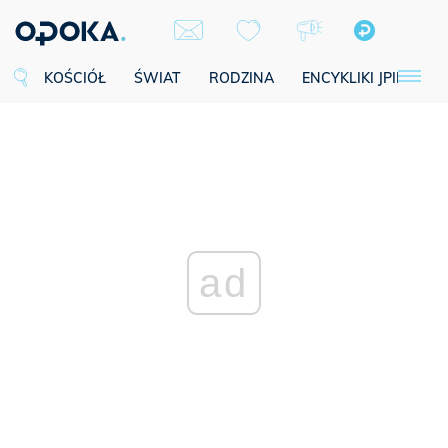
KOŚCIÓŁ
ŚWIAT
RODZINA
ENCYKLIKI JPII
SE
ad