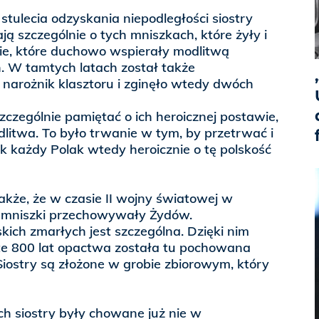
tulecia odzyskania niepodległości siostry
ją szczególnie o tych mniszkach, które żyły i
e, które duchowo wspierały modlitwą
. W tamtych latach został także
arożnik klasztoru i zginęło wtedy dwóch
czególnie pamiętać o ich heroicznej postawie,
odlitwa. To było trwanie w tym, by przetrwać i
ak każdy Polak wtedy heroicznie o tę polskość
akże, że w czasie II wojny światowej w
 mniszki przechowywały Żydów.
skich zmarłych jest szczególna. Dzięki nim
te 800 lat opactwa została tu pochowana
 Siostry są złożone w grobie zbiorowym, który
 siostry były chowane już nie w