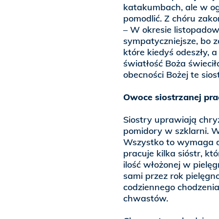
katakumbach, ale w ogr
pomodlić. Z chóru zak
– W okresie listopadowy
sympatyczniejsze, bo z
które kiedyś odeszły, 
światłość Boża świeci
obecności Bożej te siost
Owoce siostrzanej pra
Siostry uprawiają chry
pomidory w szklarni. 
Wszystko to wymaga d
pracuje kilka sióstr, 
ilość włożonej w pielę
sami przez rok pielęgnow
codziennego chodzenia
chwastów.