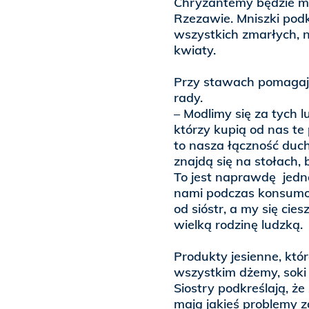
Chryzantemy będzie mo
Rzezawie. Mniszki podk
wszystkich zmarłych, n
kwiaty.
Przy stawach pomagają
rady.
– Modlimy się za tych 
którzy kupią od nas te 
to nasza łączność duch
znajdą się na stołach, 
To jest naprawdę jedna
nami podczas konsumowa
od sióstr, a my się ci
wielką rodzinę ludzką.
Produkty jesienne, któr
wszystkim dżemy, soki
Siostry podkreślają, że
mają jakieś problemy z