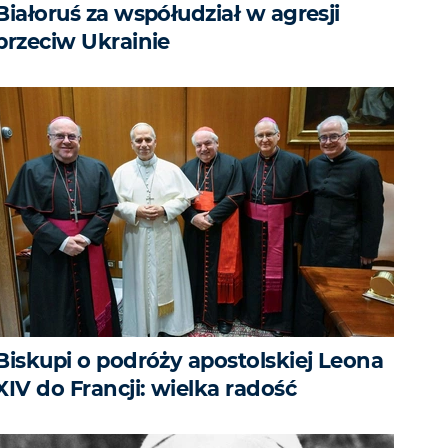
Białoruś za współudział w agresji
przeciw Ukrainie
Biskupi o podróży apostolskiej Leona
XIV do Francji: wielka radość