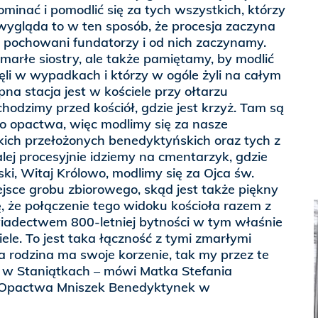
minać i pomodlić się za tych wszystkich, którzy
 wygląda to w ten sposób, że procesja zaczyna
są pochowani fundatorzy i od nich zaczynamy.
marłe siostry, ale także pamiętamy, by modlić
inęli w wypadkach i którzy w ogóle żyli na całym
na stacja jest w kościele przy ołtarzu
hodzimy przed kościół, gdzie jest krzyż. Tam są
o opactwa, więc modlimy się za nasze
kich przełożonych benedyktyńskich oraz tych z
ej procesyjnie idziemy na cmentarzyk, gdzie
i, Witaj Królowo, modlimy się za Ojca św.
ejsce grobu zbiorowego, skąd jest także piękny
ę, że połączenie tego widoku kościoła razem z
wiadectwem 800-letniej bytności w tym właśnie
iele. To jest taka łączność z tymi zmarłymi
da rodzina ma swoje korzenie, tak my przez te
 w Staniątkach – mówi Matka Stefania
 Opactwa Mniszek Benedyktynek w