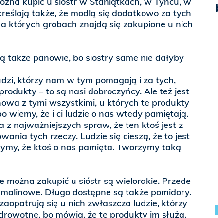
żna kupić u sióstr w Staniątkach, w Tyńcu, w
reślają także, że modlą się dodatkowo za tych
a których grobach znajdą się zakupione u nich
 także panowie, bo siostry same nie dałyby
ludzi, którzy nam w tym pomagają i za tych,
produkty – to są nasi dobroczyńcy. Ale też jest
owa z tymi wszystkimi, u których te produkty
bo wiemy, że i ci ludzie o nas wtedy pamiętają.
 z najważniejszych spraw, że ten ktoś jest z
nia tych rzeczy. Ludzie się cieszą, że to jest
eszymy, że ktoś o nas pamięta. Tworzymy taką
e można zakupić u sióstr są wielorakie. Przede
 malinowe. Długo dostępne są także pomidory.
 zaopatrują się u nich zwłaszcza ludzie, którzy
drowotne, bo mówią, że te produkty im służą,