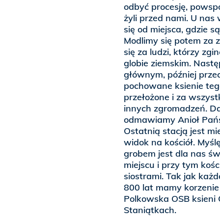
odbyć procesję, powspo
żyli przed nami. U nas
się od miejsca, gdzie 
Modlimy się potem za z
się za ludzi, którzy zg
globie ziemskim. Następ
głównym, później przec
pochowane ksienie teg
przełożone i za wszyst
innych zgromadzeń. Dal
odmawiamy Anioł Pańsk
Ostatnią stacją jest mi
widok na kościół. Myśl
grobem jest dla nas ś
miejscu i przy tym kośc
siostrami. Tak jak każ
800 lat mamy korzenie
Polkowska OSB ksieni
Staniątkach.