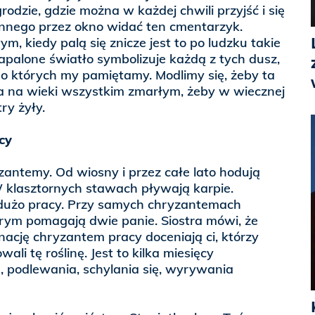
odzie, gdzie można w każdej chwili przyjść i się
onnego przez okno widać ten cmentarzyk.
m, kiedy palą się znicze jest to po ludzku takie
apalone światło symbolizuje każdą z tych dusz,
a o których my pamiętamy. Modlimy się, żeby ta
ła na wieki wszystkim zmarłym, żeby w wiecznej
ry żyły.
cy
zantemy. Od wiosny i przez całe lato hodują
W klasztornych stawach pływają karpie.
użo pracy. Przy samych chryzantemach
którym pomagają dwie panie. Siostra mówi, że
gnację chryzantem pracy doceniają ci, którzy
ali tę roślinę. Jest to kilka miesięcy
, podlewania, schylania się, wyrywania