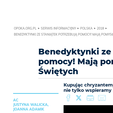
OPOKA.ORG.PL
SERWIS INFORMACYJNY
POLSKA
2018
BENEDYKTYNKI ZE STANIĄTEK POTRZEBUJĄ POMOCY! MAJĄ POMYS
Benedyktynki ze 
pomocy! Mają po
Świętych
Kupując chryzantemy
nie tylko wspieramy 
AC
JUSTYNA WALICKA,
JOANNA ADAMIK