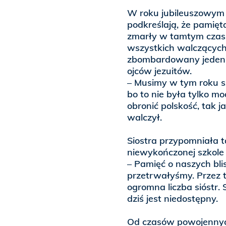
W roku jubileuszowym s
podkreślają, że pamięta
zmarły w tamtym czasi
wszystkich walczących
zbombardowany jeden n
ojców jezuitów.
– Musimy w tym roku sz
bo to nie była tylko m
obronić polskość, tak j
walczył.
Siostra przypomniała t
niewykończonej szkole
– Pamięć o naszych bli
przetrwałyśmy. Przez 
ogromna liczba sióstr.
dziś jest niedostępny.
Od czasów powojennych