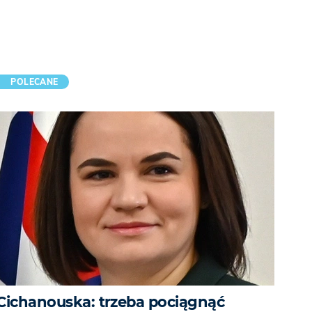
POLECANE
Cichanouska: trzeba pociągnąć