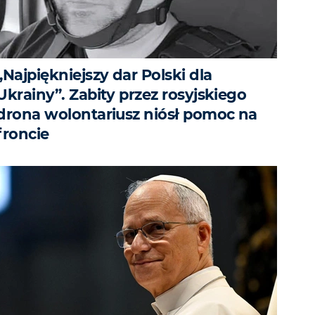
„Najpiękniejszy dar Polski dla
Ukrainy”. Zabity przez rosyjskiego
drona wolontariusz niósł pomoc na
froncie