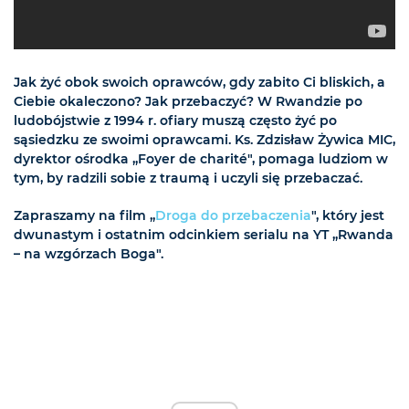
Jak żyć obok swoich oprawców, gdy zabito Ci bliskich, a
Ciebie okaleczono? Jak przebaczyć? W Rwandzie po
ludobójstwie z 1994 r. ofiary muszą często żyć po
sąsiedzku ze swoimi oprawcami. Ks. Zdzisław Żywica MIC,
dyrektor ośrodka „Foyer de charité", pomaga ludziom w
tym, by radzili sobie z traumą i uczyli się przebaczać.
Zapraszamy na film „
Droga do przebaczenia
", który jest
dwunastym i ostatnim odcinkiem serialu na YT „Rwanda
– na wzgórzach Boga".