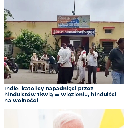
Indie: katolicy napadnięci przez
hinduistów tkwią w więzieniu, hinduiści
na wolności