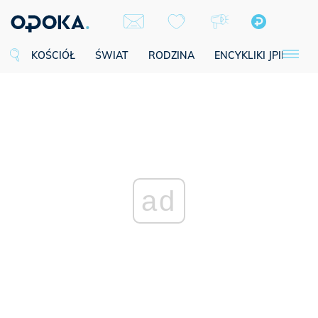
KOŚCIÓŁ
ŚWIAT
RODZINA
ENCYKLIKI JPII
SE
ad