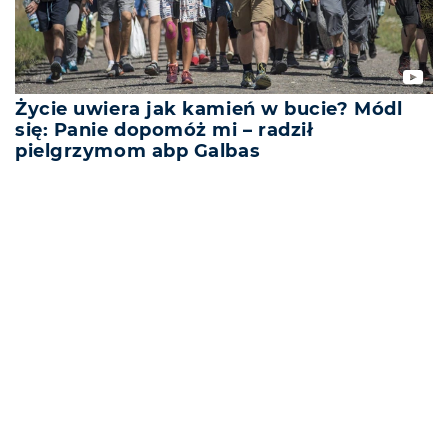
Życie uwiera jak kamień w bucie? Módl
się: Panie dopomóż mi – radził
pielgrzymom abp Galbas
REKLAMA