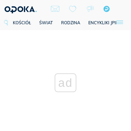
KOŚCIÓŁ
ŚWIAT
RODZINA
ENCYKLIKI JPII
SE
ad