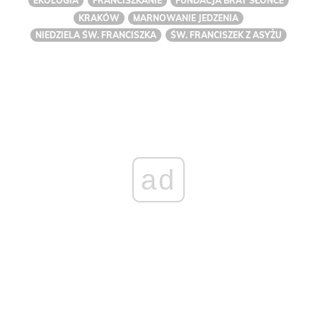
EKOLOGIA
FRANCISZKANIE
FUNDACJA BRAT SŁOŃCE
KRAKÓW
MARNOWANIE JEDZENIA
NIEDZIELA ŚW. FRANCISZKA
ŚW. FRANCISZEK Z ASYŻU
ad