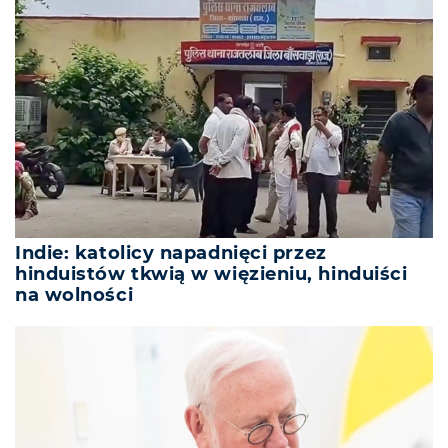
Indie: katolicy napadnięci przez
hinduistów tkwią w więzieniu, hinduiści
na wolności