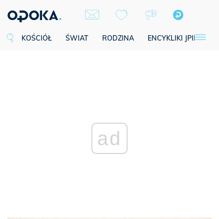
KOŚCIÓŁ
ŚWIAT
RODZINA
ENCYKLIKI JPII
SE
ad