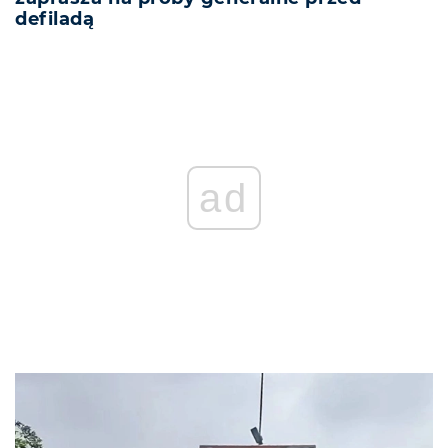
defiladą
ad