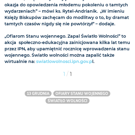
okazja do opowiedzenia młodemu pokoleniu o tamtych
wydarzeniach” – mówi ks. Rytel-Andrianik. „W imieniu
Księży Biskupów zachęcam do modlitwy o to, by dramat
tamtych czasów nigdy się nie powtórzył” – dodaje.
„Ofiarom Stanu wojennego. Zapal Światło Wolności” to
akcja społeczno-edukacyjna zainicjowana kilka lat temu
przez IPN, aby upamiętnić rocznicę wprowadzenia stanu
wojennego. Światło wolności można zapalić także
wirtualnie na:
swiatlowolnosci.ipn.gov.p
l.
/
1
1
13 GRUDNIA
OFIARY STANU WOJENNEGO
ŚWIATŁO WOLNOŚCI