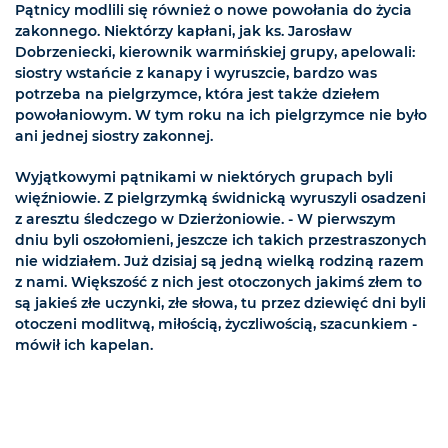
Pątnicy modlili się również o nowe powołania do życia
zakonnego. Niektórzy kapłani, jak ks. Jarosław
Dobrzeniecki, kierownik warmińskiej grupy, apelowali:
siostry wstańcie z kanapy i wyruszcie, bardzo was
potrzeba na pielgrzymce, która jest także dziełem
powołaniowym. W tym roku na ich pielgrzymce nie było
ani jednej siostry zakonnej.
Wyjątkowymi pątnikami w niektórych grupach byli
więźniowie. Z pielgrzymką świdnicką wyruszyli osadzeni
z aresztu śledczego w Dzierżoniowie. - W pierwszym
dniu byli oszołomieni, jeszcze ich takich przestraszonych
nie widziałem. Już dzisiaj są jedną wielką rodziną razem
z nami. Większość z nich jest otoczonych jakimś złem to
są jakieś złe uczynki, złe słowa, tu przez dziewięć dni byli
otoczeni modlitwą, miłością, życzliwością, szacunkiem -
mówił ich kapelan.