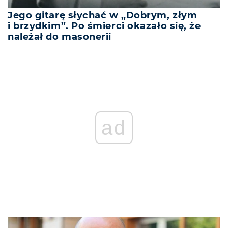
Jego gitarę słychać w „Dobrym, złym
i brzydkim”. Po śmierci okazało się, że
należał do masonerii
ad