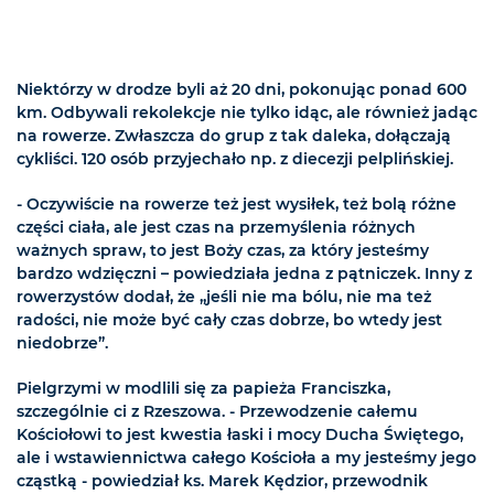
Niektórzy w drodze byli aż 20 dni, pokonując ponad 600
km. Odbywali rekolekcje nie tylko idąc, ale również jadąc
na rowerze. Zwłaszcza do grup z tak daleka, dołączają
cykliści. 120 osób przyjechało np. z diecezji pelplińskiej.
- Oczywiście na rowerze też jest wysiłek, też bolą różne
części ciała, ale jest czas na przemyślenia różnych
ważnych spraw, to jest Boży czas, za który jesteśmy
bardzo wdzięczni – powiedziała jedna z pątniczek. Inny z
rowerzystów dodał, że „jeśli nie ma bólu, nie ma też
radości, nie może być cały czas dobrze, bo wtedy jest
niedobrze”.
Pielgrzymi w modlili się za papieża Franciszka,
szczególnie ci z Rzeszowa. - Przewodzenie całemu
Kościołowi to jest kwestia łaski i mocy Ducha Świętego,
ale i wstawiennictwa całego Kościoła a my jesteśmy jego
cząstką - powiedział ks. Marek Kędzior, przewodnik