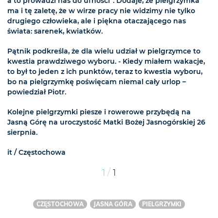
a to prowadzi nas do ufności”. Dodaje, że pielgrzymka
ma i tę zaletę, że w wirze pracy nie widzimy nie tylko
drugiego człowieka, ale i piękna otaczającego nas
świata: sarenek, kwiatków.
Pątnik podkreśla, że dla wielu udział w pielgrzymce to
kwestia prawdziwego wyboru. - Kiedy miałem wakacje,
to był to jeden z ich punktów, teraz to kwestia wyboru,
bo na pielgrzymkę poświęcam niemal cały urlop –
powiedział Piotr.
Kolejne pielgrzymki piesze i rowerowe przybędą na
Jasną Górę na uroczystość Matki Bożej Jasnogórskiej 26
sierpnia.
it / Częstochowa
/
1
1
CZĘSTOCHOWA
JASNA GÓRA
PIELGRZYMKI