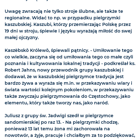
Uwagę zwracają nie tylko stroje ślubne, ale także te
regionalne. Widać to np. w przypadku pielgrzymki
kaszubskiej. Kaszubi, którzy przemierzając Polskę przez
19 dni w stroju, śpiewie i języku wyrażają miłość do swej
małej ojczyzny.
Kaszëbskô Królewô, śpiewali pątnicy. - Umiłowanie tego
co wielkie, zaczyna się od umiłowania tego co małe czyli
poznania i kultywowania lokalnej tradycji - podkreślał ks.
Robert Jahns, nowy przewodnik grupy kaszubskiej i
dodawał, że w kaszubskiej pielgrzymce tradycja jest
bardzo żywa a wyraża się m.in. w przekazywaniu wiary i
świata wartości kolejnym pokoleniom, w przekazywaniu
także zwyczaju pielgrzymowania do Częstochowy, jako
elementu, który także tworzy nas, jako naród.
Juliusz z grupy św. Jadwigi szedł w pielgrzymce
sandomierskiej po raz 13. - Na pielgrzymki chodzę,
ponieważ 13 lat temu żona mi zachorowała na
nowotwór, a żyje, pracuje i chciałbym za to podziękować,