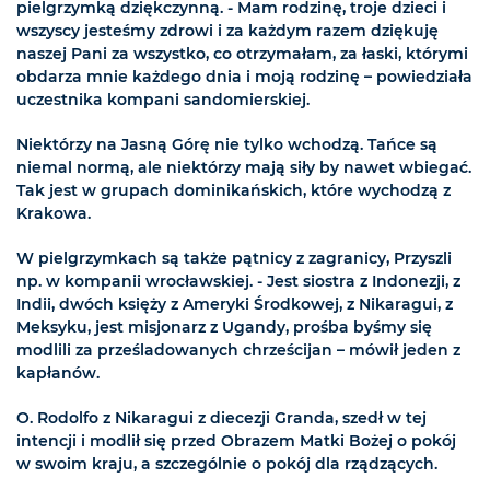
pielgrzymką dziękczynną. - Mam rodzinę, troje dzieci i
wszyscy jesteśmy zdrowi i za każdym razem dziękuję
naszej Pani za wszystko, co otrzymałam, za łaski, którymi
obdarza mnie każdego dnia i moją rodzinę – powiedziała
uczestnika kompani sandomierskiej.
Niektórzy na Jasną Górę nie tylko wchodzą. Tańce są
niemal normą, ale niektórzy mają siły by nawet wbiegać.
Tak jest w grupach dominikańskich, które wychodzą z
Krakowa.
W pielgrzymkach są także pątnicy z zagranicy, Przyszli
np. w kompanii wrocławskiej. - Jest siostra z Indonezji, z
Indii, dwóch księży z Ameryki Środkowej, z Nikaragui, z
Meksyku, jest misjonarz z Ugandy, prośba byśmy się
modlili za prześladowanych chrześcijan – mówił jeden z
kapłanów.
O. Rodolfo z Nikaragui z diecezji Granda, szedł w tej
intencji i modlił się przed Obrazem Matki Bożej o pokój
w swoim kraju, a szczególnie o pokój dla rządzących.