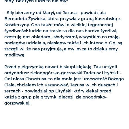
rady. Bez tych ludzi to nie my”.
- Siły bierzemy od Maryi, od Jezusa - powiedziała
Bernadeta Żywicka, która przyszła z grupą kaszubską z
Kościerzyny. Ona także mówi o wielkiej tegorocznej
życzliwości: ludzie na trasie są dla nas bardzo życzliwi,
częstują nas obiadami, słodyczami, wszystkim co mają,
noclegów udzielają, niesiemy także i ich intencje. Oni są
szczęśliwi, że nas przyjmują, a my im za to dziękujemy
modlitwą.
Przed pielgrzymką nawet biskupi klękają. Tak uczynił
ordynariusz zielonogórsko-gorzowski Tadeusz Lityński. -
Oni niosą Chrystusa, to dla mnie jest uroczystość Bożego
Ciała, chciałem ich uszanować, Jezusa w ich duszach i
sercach - powiedział bp Lityński, który klękał przed
każdą z grup pielgrzymki diecezji zielonogórsko-
gorzowskiej.