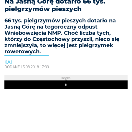
Na Jasną Górę dotarło 66 tys.
pielgrzymów pieszych
66 tys. pielgrzymów pieszych dotarło na
Jasną Górę na tegoroczny odpust
Wniebowzięcia NMP. Choć liczba tych,
którzy do Częstochowy przyszli, nieco się
zmniejszyła, to więcej jest pielgrzymek
rowerowych.
KAI
DODANE 15.08.2018 17:33
REKLAMA
Play