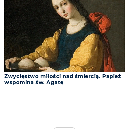
Zwycięstwo miłości nad śmiercią. Papież
wspomina św. Agatę