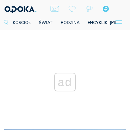
KOŚCIÓŁ
ŚWIAT
RODZINA
ENCYKLIKI JPII
SE
ad