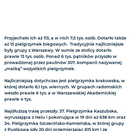
Przyjechało ich aż 113, a w nich 7,5 tys. osób. Dotarło także
aż 15 pielgrzymek biegowych. Tradycyjnie najliczniejsze
były grupy z Warszawy. W sumie ze stolicy dotarło
prawie 13 tys. osób. Ponad 6 tys. pątników przyszło w
prowadzonej przez paulinów 307. kompanii nazywanej
„matką” wszystkich pielgrzymek.
Najliczniejszą dotychczas jest pielgrzymka krakowska, w
której dotarło 8,1 tys. wiernych. W grupach radomskich
weszło prawie 6 tys. a w Warszawskiej Akademickiej
prawie 4 tys.
Najdłuższą trasę przeszły: 37. Pielgrzymka Kaszubska,
wyruszająca z Helu i pokonująca w 19 dni aż 638 km oraz
34. Pielgrzymka Szczecińsko-Kamieńska, w której grupy
z Pustkowa szły 20 dni przemierzając 615 km i ze