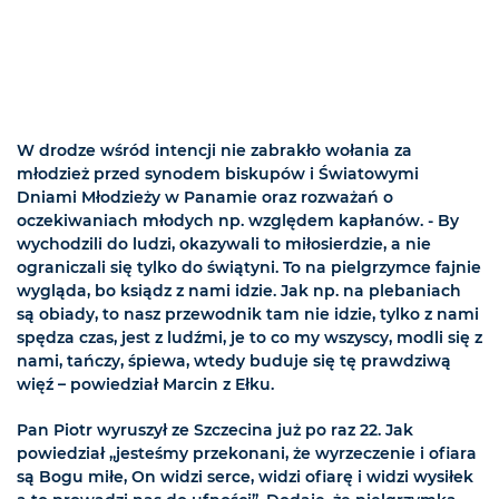
W drodze wśród intencji nie zabrakło wołania za
młodzież przed synodem biskupów i Światowymi
Dniami Młodzieży w Panamie oraz rozważań o
oczekiwaniach młodych np. względem kapłanów. - By
wychodzili do ludzi, okazywali to miłosierdzie, a nie
ograniczali się tylko do świątyni. To na pielgrzymce fajnie
wygląda, bo ksiądz z nami idzie. Jak np. na plebaniach
są obiady, to nasz przewodnik tam nie idzie, tylko z nami
spędza czas, jest z ludźmi, je to co my wszyscy, modli się z
nami, tańczy, śpiewa, wtedy buduje się tę prawdziwą
więź – powiedział Marcin z Ełku.
Pan Piotr wyruszył ze Szczecina już po raz 22. Jak
powiedział „jesteśmy przekonani, że wyrzeczenie i ofiara
są Bogu miłe, On widzi serce, widzi ofiarę i widzi wysiłek