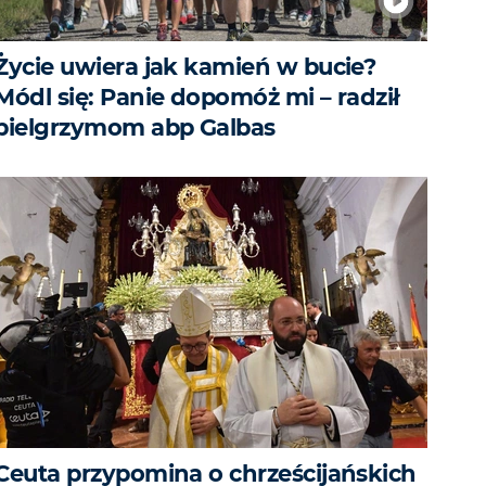
Życie uwiera jak kamień w bucie?
Módl się: Panie dopomóż mi – radził
pielgrzymom abp Galbas
Ceuta przypomina o chrześcijańskich