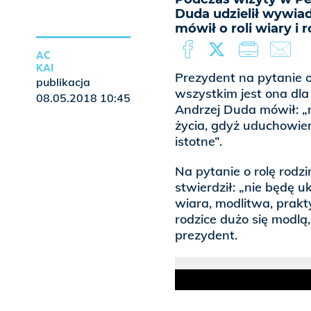
Duda udzielił wywia
mówił o roli wiary i 
AC
KAI
Prezydent na pytanie o
publikacja
wszystkim jest ona dla
08.05.2018 10:45
Andrzej Duda mówił: „
życia, gdyż uduchowien
istotne”.
Na pytanie o rolę rodz
stwierdził: „nie będę 
wiara, modlitwa, prakt
rodzice dużo się modlą
prezydent.