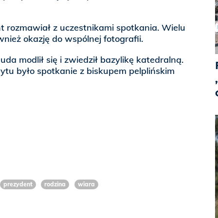
t rozmawiał z uczestnikami spotkania. Wielu
ież okazję do wspólnej fotografii.
da modlił się i zwiedził bazylikę katedralną.
tu było spotkanie z biskupem pelplińskim
prezydent
rodzina
wiara