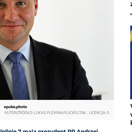
opoka.photo
AUTOR/ŹRÓDŁO: LUKAS PLEWNIA/FLICKR.COM, , LICENCJA: 0
plinie 7 maja prezydent RP Andrzej