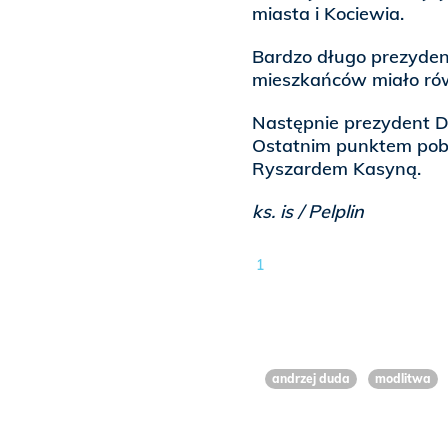
miasta i Kociewia.
Bardzo długo prezyden
mieszkańców miało równ
Następnie prezydent Du
Ostatnim punktem poby
Ryszardem Kasyną.
ks. is / Pelplin
1
andrzej duda
modlitwa