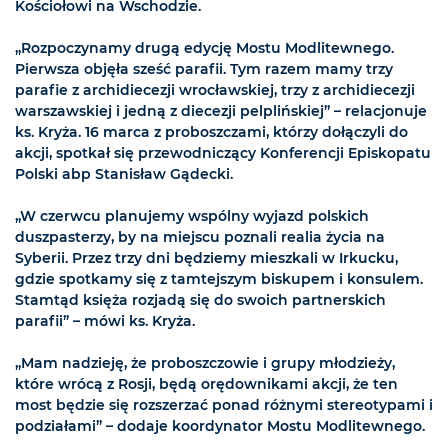
Kościołowi na Wschodzie.
„Rozpoczynamy drugą edycję Mostu Modlitewnego.
Pierwsza objęła sześć parafii. Tym razem mamy trzy
parafie z archidiecezji wrocławskiej, trzy z archidiecezji
warszawskiej i jedną z diecezji pelplińskiej” – relacjonuje
ks. Kryża. 16 marca z proboszczami, którzy dołączyli do
akcji, spotkał się przewodniczący Konferencji Episkopatu
Polski abp Stanisław Gądecki.
„W czerwcu planujemy wspólny wyjazd polskich
duszpasterzy, by na miejscu poznali realia życia na
Syberii. Przez trzy dni będziemy mieszkali w Irkucku,
gdzie spotkamy się z tamtejszym biskupem i konsulem.
Stamtąd księża rozjadą się do swoich partnerskich
parafii” – mówi ks. Kryża.
„Mam nadzieję, że proboszczowie i grupy młodzieży,
które wrócą z Rosji, będą orędownikami akcji, że ten
most będzie się rozszerzać ponad różnymi stereotypami i
podziałami” – dodaje koordynator Mostu Modlitewnego.