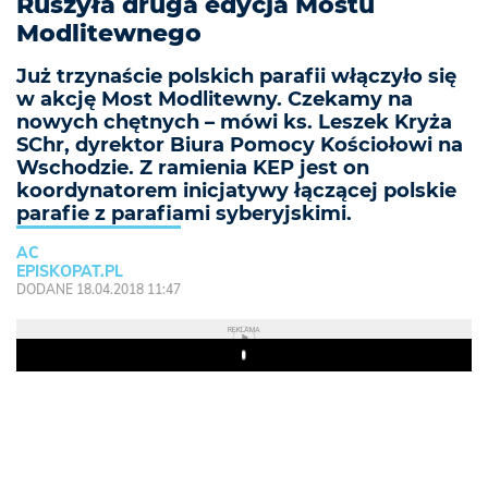
Ruszyła druga edycja Mostu
Modlitewnego
Już trzynaście polskich parafii włączyło się
w akcję Most Modlitewny. Czekamy na
nowych chętnych – mówi ks. Leszek Kryża
SChr, dyrektor Biura Pomocy Kościołowi na
Wschodzie. Z ramienia KEP jest on
koordynatorem inicjatywy łączącej polskie
parafie z parafiami syberyjskimi.
AC
EPISKOPAT.PL
DODANE 18.04.2018 11:47
REKLAMA
Play