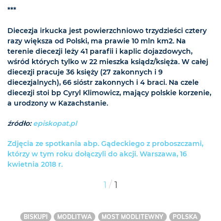
***
Diecezja irkucka jest powierzchniowo trzydzieści cztery
razy większa od Polski, ma prawie 10 mln km2. Na
terenie diecezji leży 41 parafii i kaplic dojazdowych,
wśród których tylko w 22 mieszka ksiądz/księża. W całej
diecezji pracuje 36 księży (27 zakonnych i 9
diecezjalnych), 66 sióstr zakonnych i 4 braci. Na czele
diecezji stoi bp Cyryl Klimowicz, mający polskie korzenie,
a urodzony w Kazachstanie.
źródło:
episkopat.pl
Zdjęcia ze spotkania abp. Gądeckiego z proboszczami,
którzy w tym roku dołączyli do akcji. Warszawa, 16
kwietnia 2018 r.
/
1
1
BISKUPI
MODLITWA
MOST MODLITEWNY
POLSKA