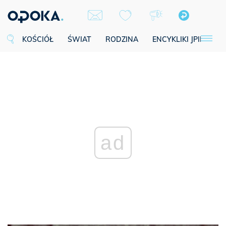
KOŚCIÓŁ
ŚWIAT
RODZINA
ENCYKLIKI JPII
SE
ad