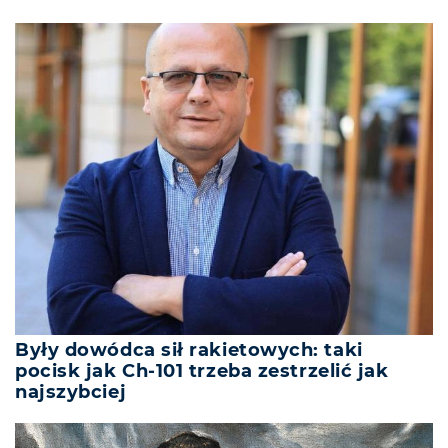
Były dowódca sił rakietowych: taki
pocisk jak Ch-101 trzeba zestrzelić jak
najszybciej