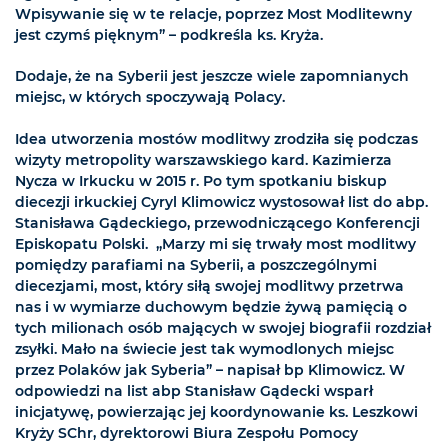
Wpisywanie się w te relacje, poprzez Most Modlitewny
jest czymś pięknym” – podkreśla ks. Kryża.
Dodaje, że na Syberii jest jeszcze wiele zapomnianych
miejsc, w których spoczywają Polacy.
Idea utworzenia mostów modlitwy zrodziła się podczas
wizyty metropolity warszawskiego kard. Kazimierza
Nycza w Irkucku w 2015 r. Po tym spotkaniu biskup
diecezji irkuckiej Cyryl Klimowicz wystosował list do abp.
Stanisława Gądeckiego, przewodniczącego Konferencji
Episkopatu Polski. „Marzy mi się trwały most modlitwy
pomiędzy parafiami na Syberii, a poszczególnymi
diecezjami, most, który siłą swojej modlitwy przetrwa
nas i w wymiarze duchowym będzie żywą pamięcią o
tych milionach osób mających w swojej biografii rozdział
zsyłki. Mało na świecie jest tak wymodlonych miejsc
przez Polaków jak Syberia” – napisał bp Klimowicz. W
odpowiedzi na list abp Stanisław Gądecki wsparł
inicjatywę, powierzając jej koordynowanie ks. Leszkowi
Kryży SChr, dyrektorowi Biura Zespołu Pomocy