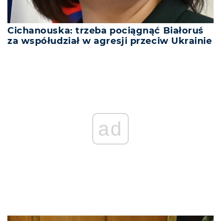
Cichanouska: trzeba pociągnąć Białoruś
za współudział w agresji przeciw Ukrainie
ad