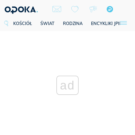
KOŚCIÓŁ
ŚWIAT
RODZINA
ENCYKLIKI JPII
SE
ad