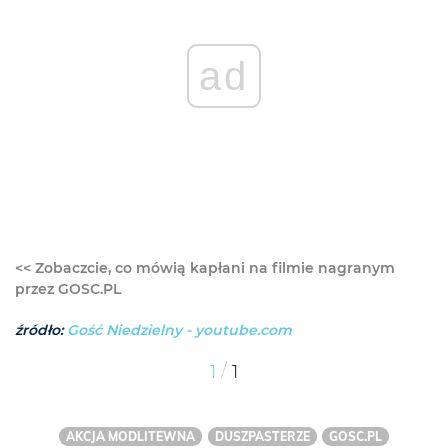
ad
<< Zobaczcie, co mówią kapłani na filmie nagranym
przez GOSC.PL
źródło:
Gość Niedzielny - youtube.com
/
1
1
AKCJA MODLITEWNA
DUSZPASTERZE
GOSC.PL