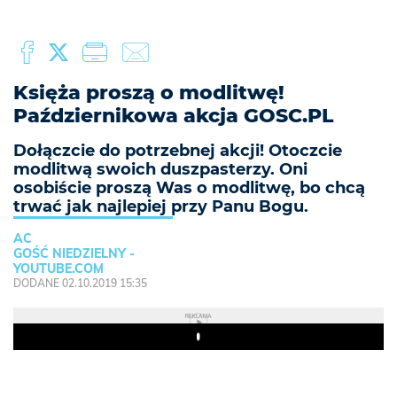
Księża proszą o modlitwę!
Październikowa akcja GOSC.PL
Dołączcie do potrzebnej akcji! Otoczcie
modlitwą swoich duszpasterzy. Oni
osobiście proszą Was o modlitwę, bo chcą
trwać jak najlepiej przy Panu Bogu.
AC
GOŚĆ NIEDZIELNY -
YOUTUBE.COM
DODANE 02.10.2019 15:35
REKLAMA
Play