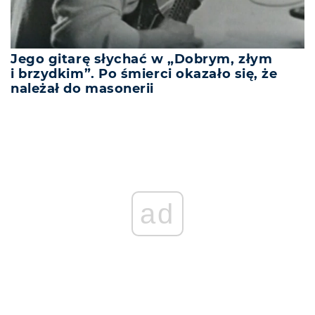
Jego gitarę słychać w „Dobrym, złym
i brzydkim”. Po śmierci okazało się, że
należał do masonerii
ad