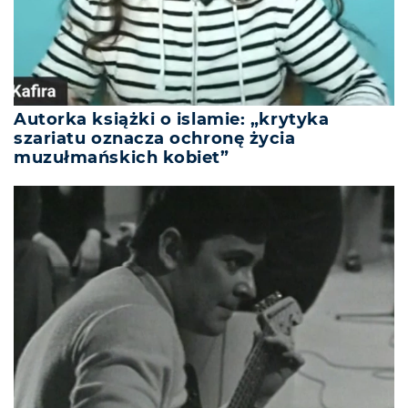
Autorka książki o islamie: „krytyka
szariatu oznacza ochronę życia
muzułmańskich kobiet”