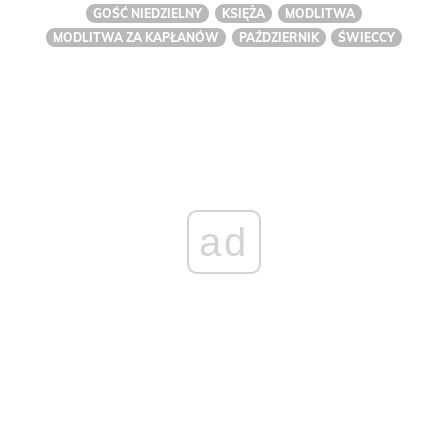
GOŚĆ NIEDZIELNY
KSIĘŻA
MODLITWA
MODLITWA ZA KAPŁANÓW
PAŹDZIERNIK
ŚWIECCY
ad