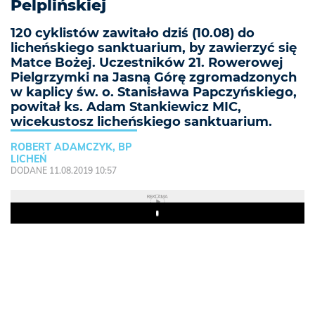
Pelplińskiej
120 cyklistów zawitało dziś (10.08) do
licheńskiego sanktuarium, by zawierzyć się
Matce Bożej. Uczestników 21. Rowerowej
Pielgrzymki na Jasną Górę zgromadzonych
w kaplicy św. o. Stanisława Papczyńskiego,
powitał ks. Adam Stankiewicz MIC,
wicekustosz licheńskiego sanktuarium.
ROBERT ADAMCZYK, BP
LICHEŃ
DODANE 11.08.2019 10:57
REKLAMA
Play