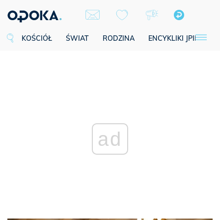
KOŚCIÓŁ
ŚWIAT
RODZINA
ENCYKLIKI JPII
SE
ad