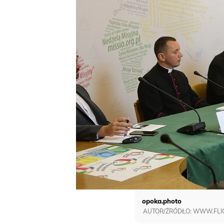
opoka.photo
AUTOR/ŹRÓDŁO: WWW.FLICK