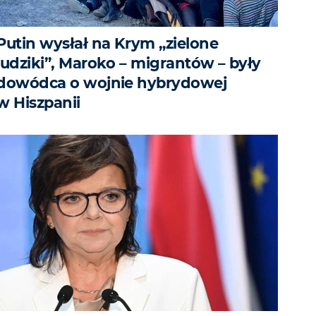
Putin wysłał na Krym „zielone
ludziki”, Maroko – migrantów – były
dowódca o wojnie hybrydowej
w Hiszpanii