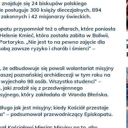
 znajduje się 24 biskupów polskiego
e posługuje 300 księży diecezjalnych, 894
 zakonnych i 42 misjonarzy świeckich.
atu przypomniał też o ofiarach, które poniosła
 Helenie Kmieć, która została zabita w Boliwii,
Portoryko. „Nie jest to na pewno zajęcie dla
 sobą zawsze ryzyko i chorób i śmierci” –
 że odbudowuje się powoli wolontariat misyjny
aszej poznańskiej archidiecezji w tym roku na
 wyjechało 98 osób. Wszystko studenci” –
h, jaki zrodził się z przedwojennego
syjnego, który zakładała dr Wanda Błeńska.
długo jak jest misyjny; kiedy Kościół przestaje
ra” – podsumował przewodniczący Episkopatu.
ał Kościołowi Miesiąc Misyjny po to, aby