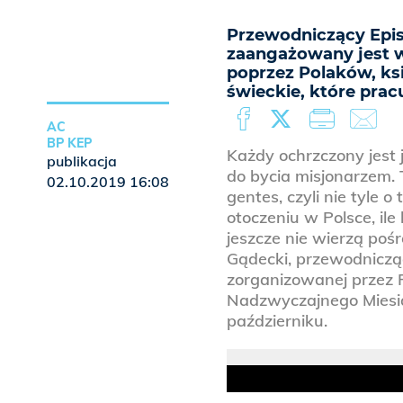
Przewodniczący Episk
zaangażowany jest w
poprzez Polaków, ks
świeckie, które prac
AC
BP KEP
Każdy ochrzczony jest 
publikacja
do bycia misjonarzem. 
02.10.2019 16:08
gentes, czyli nie tyle o
otoczeniu w Polsce, ile
jeszcze nie wierzą po
Gądecki, przewodnicząc
zorganizowanej przez P
Nadzwyczajnego Miesi
październiku.