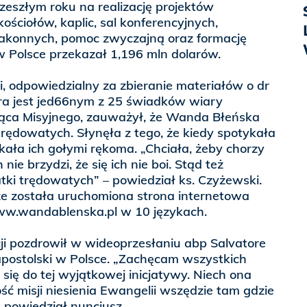
zeszłym roku na realizację projektów
ościołów, kaplic, sal konferencyjnych,
konnych, pomoc zwyczajną oraz formację
w Polsce przekazał 1,196 mln dolarów.
, odpowiedzialny za zbieranie materiałów o dr
óra jest jed66nym z 25 świadków wiary
ąca Misyjnego, zauważył, że Wanda Błeńska
rędowatych. Słynęła z tego, że kiedy spotykała
kała ich gołymi rękoma. „Chciała, żeby chorzy
h nie brzydzi, że się ich nie boi. Stąd też
tki trędowatych” – powiedział ks. Czyżewski.
że została uruchomiona strona internetowa
ww.wandablenska.pl w 10 językach.
ji pozdrowił w wideoprzesłaniu abp Salvatore
apostolski w Polsce. „Zachęcam wszystkich
się do tej wyjątkowej inicjatywy. Niech ona
 misji niesienia Ewangelii wszędzie tam gdzie
– powiedział nuncjusz.