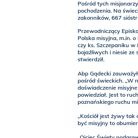
Pośród tych misjonarzy
pochodzenia. Na świeci
zakonników, 667 sióstr
Przewodniczący Episkop
Polska misyjna, m.in. o
czy ks. Szczepaniku w 
bojaźliwych i niesie ze
stwierdził.
Abp Gądecki zauważył,
pośród świeckich. „W n
doświadczenie misyjne
powiedział. Jest to ruc
poznańskiego ruchu mi
„Kościół jest żywy tak 
być misyjny to obumie
„Ojciec Święty podarow