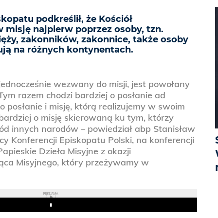
opatu podkreślił, że Kościół
 misję najpierw poprzez osoby, tzn.
ięży, zakonników, zakonnice, także osoby
ują na różnych kontynentach.
jednocześnie wezwany do misji, jest powołany
Tym razem chodzi bardziej o posłanie ad
 to posłanie i misję, którą realizujemy w swoim
 bardziej o misję skierowaną ku tym, którzy
śród innych narodów – powiedział abp Stanisław
y Konferencji Episkopatu Polski, na konferencji
apieskie Dzieła Misyjne z okazji
ąca Misyjnego, który przeżywamy w
REKLAMA
Play