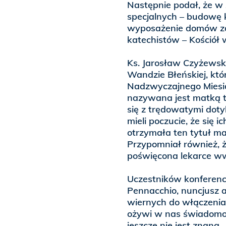
Następnie podał, że w 
specjalnych – budowę k
wyposażenie domów za
katechistów – Kościół 
Ks. Jarosław Czyżewski
Wandzie Błeńskiej, kt
Nadzwyczajnego Miesi
nazywana jest matką t
się z trędowatymi doty
mieli poczucie, że się ic
otrzymała ten tytuł ma
Przypomniał również, 
poświęcona lekarce w
Uczestników konferenc
Pennacchio, nuncjusz 
wiernych do włączenia 
ożywi w nas świadomość
jeszcze nie jest znana 