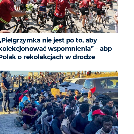
„Pielgrzymka nie jest po to, aby
kolekcjonować wspomnienia” – abp
Polak o rekolekcjach w drodze