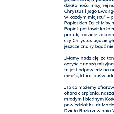
działalności misyjnej 
Chrystus i Jego Ewang
w każdym miejscu” – po
Papieskich Dzieł Misyj
Papież postawił każdem
parafii, rodzinie zako
czy Chrystus będzie gł
jeszcze znany bądź nie
„Mamy nadzieję, że te
oczyścić naszą misyjn
to jest odpowiedź na 
miłość, której doświa
„To co możemy ofiarow
ofiara cierpienia, nasz
młodym i biednym Kości
powiedział ks. dr Maci
Dzieła Rozkrzewiania W