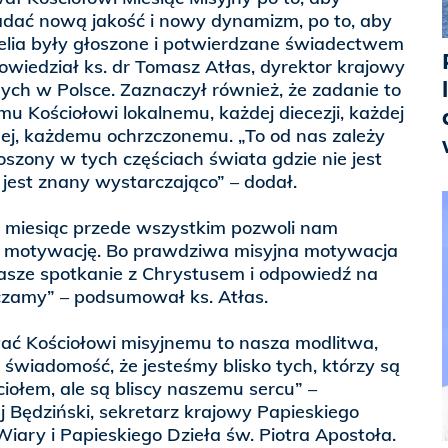
nadać nową jakość i nowy dynamizm, po to, aby
elia były głoszone i potwierdzane świadectwem
wiedział ks. dr Tomasz Atłas, dyrektor krajowy
nych w Polsce. Zaznaczył również, że zadanie to
u Kościołowi lokalnemu, każdej diecezji, każdej
nnej, każdemu ochrzczonemu. „To od nas zależy
oszony w tych częściach świata gdzie nie jest
 jest znany wystarczająco” – dodał.
n miesiąc przede wszystkim pozwoli nam
ą motywację. Bo prawdziwa misyjna motywacja
nasze spotkanie z Chrystusem i odpowiedź na
dczamy” – podsumował ks. Atłas.
ać Kościołowi misyjnemu to nasza modlitwa,
a świadomość, że jesteśmy blisko tych, którzy są
ołem, ale są bliscy naszemu sercu” –
ej Będziński, sekretarz krajowy Papieskiego
iary i Papieskiego Dzieła św. Piotra Apostoła.