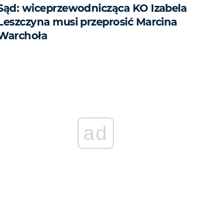
Sąd: wiceprzewodnicząca KO Izabela
Leszczyna musi przeprosić Marcina
Warchoła
ad