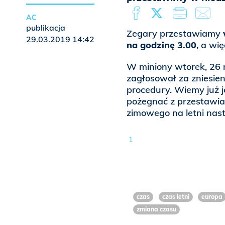
AC
publikacja
Zegary przestawiamy
29.03.2019 14:42
na godzinę 3.00
, a wi
W miniony wtorek, 26 
zagłosował za zniesien
procedury. Wiemy już j
pożegnać z przestawia
zimowego na letni nast
1
czas
czas letni
europa
zmiana czasu