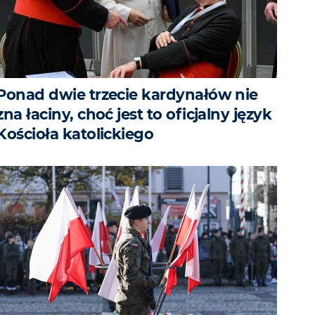
Ponad dwie trzecie kardynałów nie
zna łaciny, choć jest to oficjalny język
Kościoła katolickiego