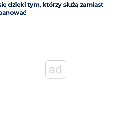
się dzięki tym, którzy służą zamiast
panować
ad