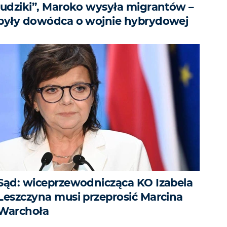
ludziki”, Maroko wysyła migrantów –
były dowódca o wojnie hybrydowej
Sąd: wiceprzewodnicząca KO Izabela
Leszczyna musi przeprosić Marcina
Warchoła