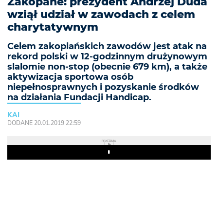
Zakopane: prezydent Andrzej Duda
wziął udział w zawodach z celem
charytatywnym
Celem zakopiańskich zawodów jest atak na
rekord polski w 12-godzinnym drużynowym
slalomie non-stop (obecnie 679 km), a także
aktywizacja sportowa osób
niepełnosprawnych i pozyskanie środków
na działania Fundacji Handicap.
KAI
DODANE 20.01.2019 22:59
REKLAMA
Play