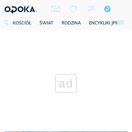
KOŚCIÓŁ
ŚWIAT
RODZINA
ENCYKLIKI JPII
SE
ad