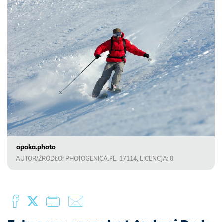
opoka.photo
AUTOR/ŹRÓDŁO: PHOTOGENICA.PL, 17114, LICENCJA: 0