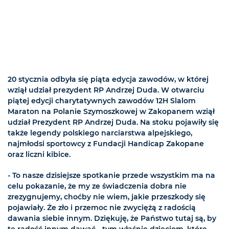
20 stycznia odbyła się piąta edycja zawodów, w której
wziął udział prezydent RP Andrzej Duda. W otwarciu
piątej edycji charytatywnych zawodów 12H Slalom
Maraton na Polanie Szymoszkowej w Zakopanem wziął
udział Prezydent RP Andrzej Duda. Na stoku pojawiły się
także legendy polskiego narciarstwa alpejskiego,
najmłodsi sportowcy z Fundacji Handicap Zakopane
oraz liczni kibice.
- To nasze dzisiejsze spotkanie przede wszystkim ma na
celu pokazanie, że my ze świadczenia dobra nie
zrezygnujemy, choćby nie wiem, jakie przeszkody się
pojawiały. Że zło i przemoc nie zwyciężą z radością
dawania siebie innym. Dziękuję, że Państwo tutaj są, by
tę radość innym dawać - tym właśnie dzieciom, które