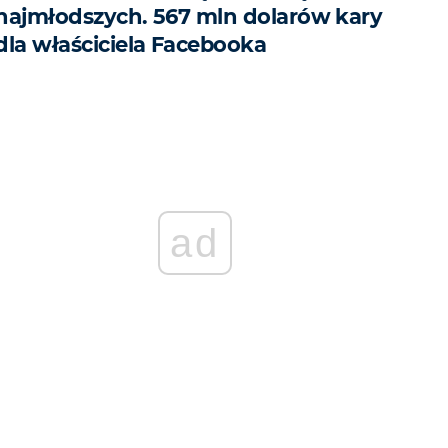
najmłodszych. 567 mln dolarów kary
dla właściciela Facebooka
ad