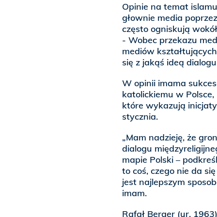
Opinie na temat islamu,
głownie media poprzez 
często ogniskują wokół
- Wobec przekazu media
mediów kształtujących 
się z jakąś ideą dialogu
W opinii imama sukcese
katolickiemu w Polsce,
które wykazują inicjat
stycznia.
„Mam nadzieję, że grono
dialogu międzyreligijn
mapie Polski – podkreśl
to coś, czego nie da s
jest najlepszym sposobe
imam.
Rafał Berger (ur. 1963