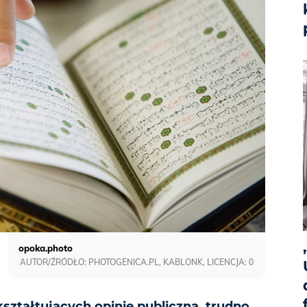
opoka.photo
AUTOR/ŹRÓDŁO: PHOTOGENICA.PL, KABLONK, LICENCJA: 0
ształtujących opinię publiczną, trudno