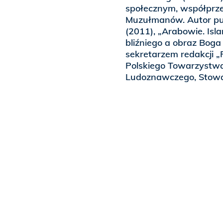
społecznym, współprz
Muzułmanów. Autor publ
(2011), „Arabowie. Isla
bliźniego a obraz Boga
sekretarzem redakcji „
Polskiego Towarzystwa
Ludoznawczego, Stowar