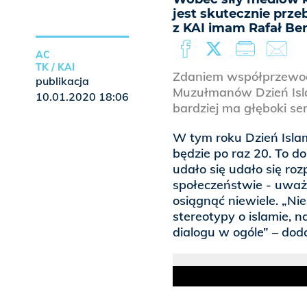
jest skutecznie prze
z KAI imam Rafał Ber
AC
TK / KAI
Zdaniem współprzewod
publikacja
Muzułmanów Dzień Isl
10.01.2020 18:06
bardziej ma głęboki se
W tym roku Dzień Isla
będzie po raz 20. To d
udało się udało się ro
społeczeństwie - uważ
osiągnąć niewiele. „Nie
stereotypy o islamie, 
dialogu w ogóle” – dod