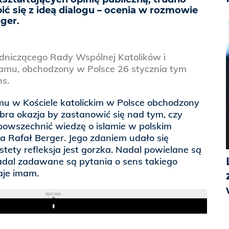
bić się z ideą dialogu – ocenia w rozmowie
ger.
niczącego Rady Wspólnej Katolików i
amu, obchodzony w Polsce 26 stycznia tym
ns.
mu w Kościele katolickim w Polsce obchodzony
obra okazja by zastanowić się nad tym, czy
zpowszechnić wiedzę o islamie w polskim
a Rafał Berger. Jego zdaniem udało się
stety refleksja jest gorzka. Nadal powielane są
nadal zadawane są pytania o sens takiego
aje imam.
REKLAMA
Play