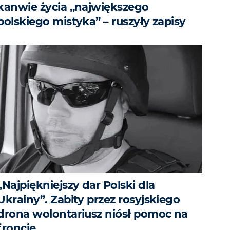
kanwie życia „największego
polskiego mistyka” – ruszyły zapisy
„Najpiękniejszy dar Polski dla
Ukrainy”. Zabity przez rosyjskiego
drona wolontariusz niósł pomoc na
froncie