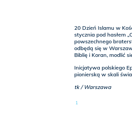
20 Dzień Islamu w Kośc
stycznia pod hasłem „C
powszechnego braterst
odbędą się w Warszawie
Biblię i Koran, modlić s
Inicjatywa polskiego E
pionierską w skali świa
tk / Warszawa
1