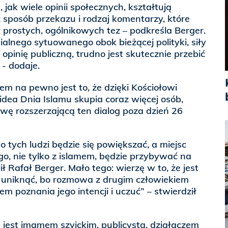
 jak wiele opinii społecznych, kształtują
sposób przekazu i rodzaj komentarzy, które
 prostych, ogólnikowych tez – podkreśla Berger.
lnego sytuowanego obok bieżącej polityki, siły
opinię publiczną, trudno jest skutecznie przebić
 - dodaje.
m na pewno jest to, że dzięki Kościołowi
 idea Dnia Islamu skupia coraz więcej osób,
ywę rozszerzającą ten dialog poza dzień 26
 tych ludzi będzie się powiększać, a miejsc
ego, nie tylko z islamem, będzie przybywać na
ił Rafał Berger. Mało tego: wierzę w to, że jest
ię uniknąć, bo rozmowa z drugim człowiekiem
m poznania jego intencji i uczuć” – stwierdził
) jest imamem szyickim, publicystą, działaczem