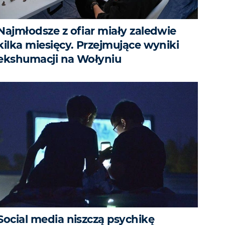
Najmłodsze z ofiar miały zaledwie
kilka miesięcy. Przejmujące wyniki
ekshumacji na Wołyniu
Social media niszczą psychikę