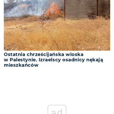
Ostatnia chrześcijańska wioska
w Palestynie. Izraelscy osadnicy nękają
mieszkańców
ad