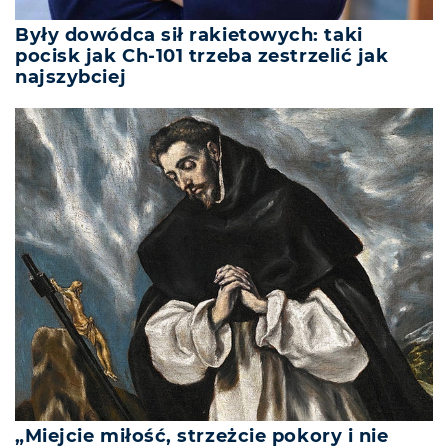
Były dowódca sił rakietowych: taki
pocisk jak Ch-101 trzeba zestrzelić jak
najszybciej
„Miejcie miłość, strzeżcie pokory i nie