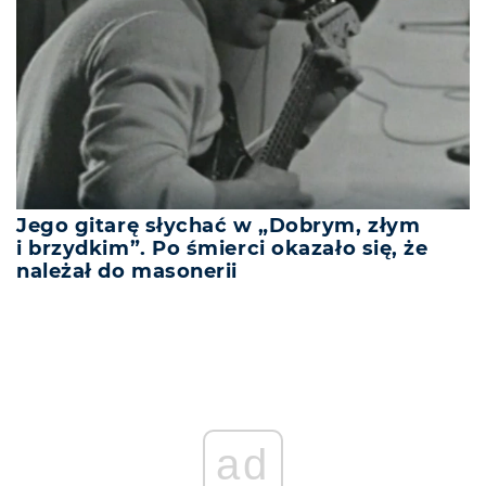
Jego gitarę słychać w „Dobrym, złym
i brzydkim”. Po śmierci okazało się, że
należał do masonerii
ad