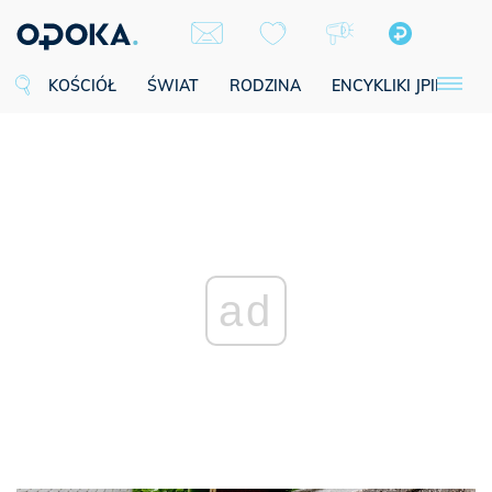
KOŚCIÓŁ
ŚWIAT
RODZINA
ENCYKLIKI JPII
SE
ad