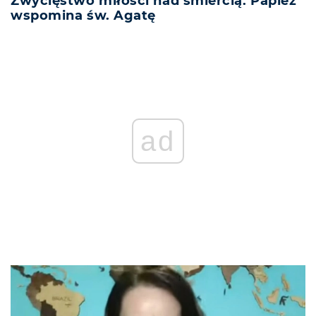
Zwycięstwo miłości nad śmiercią. Papież
wspomina św. Agatę
ad