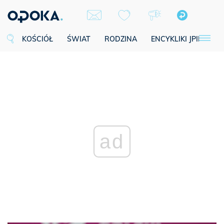
KOŚCIÓŁ
ŚWIAT
RODZINA
ENCYKLIKI JPII
SE
ad