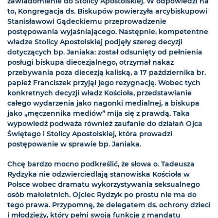
zawiadomienie do Stolicy Apostolskiej. W odpowiedzi na
to, Kongregacja ds. Biskupów powierzyła arcybiskupowi
Stanisławowi Gądeckiemu przeprowadzenie
postępowania wyjaśniającego. Następnie, kompetentne
władze Stolicy Apostolskiej podjęły szereg decyzji
dotyczących bp. Janiaka: został odsunięty od pełnienia
posługi biskupa diecezjalnego, otrzymał nakaz
przebywania poza diecezją kaliską, a 17 października br.
papież Franciszek przyjął jego rezygnację. Wobec tych
konkretnych decyzji władz Kościoła, przedstawianie
całego wydarzenia jako nagonki medialnej, a biskupa
jako „męczennika mediów” mija się z prawdą. Taka
wypowiedź podważa również zaufanie do działań Ojca
Świętego i Stolicy Apostolskiej, która prowadzi
postępowanie w sprawie bp. Janiaka.
Chcę bardzo mocno podkreślić, że słowa o. Tadeusza
Rydzyka nie odzwierciedlają stanowiska Kościoła w
Polsce wobec dramatu wykorzystywania seksualnego
osób małoletnich. Ojciec Rydzyk po prostu nie ma do
tego prawa. Przypomnę, że delegatem ds. ochrony dzieci
i młodzieży, który pełni swoją funkcję z mandatu