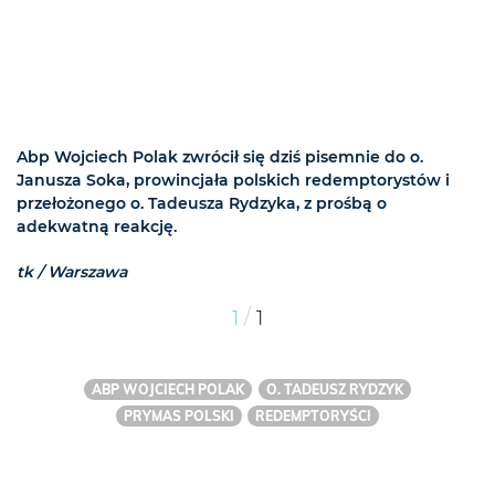
Abp Wojciech Polak zwrócił się dziś pisemnie do o.
Janusza Soka, prowincjała polskich redemptorystów i
przełożonego o. Tadeusza Rydzyka, z prośbą o
adekwatną reakcję.
tk / Warszawa
/
1
1
ABP WOJCIECH POLAK
O. TADEUSZ RYDZYK
PRYMAS POLSKI
REDEMPTORYŚCI