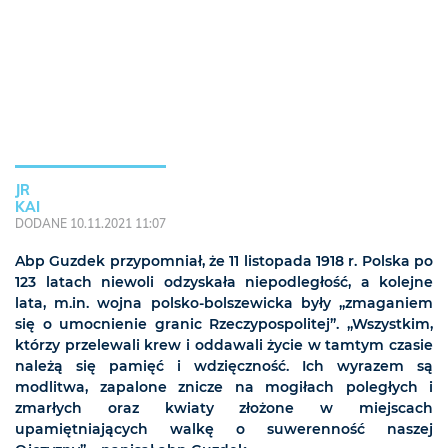
JR
KAI
DODANE 10.11.2021 11:07
Abp Guzdek przypomniał, że 11 listopada 1918 r. Polska po
123 latach niewoli odzyskała niepodległość, a kolejne
lata, m.in. wojna polsko-bolszewicka były „zmaganiem
się o umocnienie granic Rzeczypospolitej”. „Wszystkim,
którzy przelewali krew i oddawali życie w tamtym czasie
należą się pamięć i wdzięczność. Ich wyrazem są
modlitwa, zapalone znicze na mogiłach poległych i
zmarłych oraz kwiaty złożone w miejscach
upamiętniających walkę o suwerenność naszej