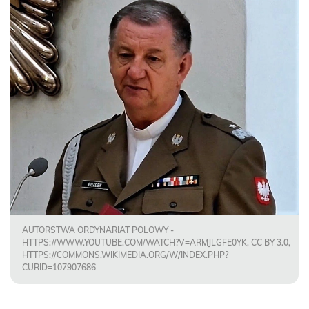
AUTORSTWA ORDYNARIAT POLOWY -
HTTPS://WWW.YOUTUBE.COM/WATCH?V=ARMJLGFE0YK, CC BY 3.0,
HTTPS://COMMONS.WIKIMEDIA.ORG/W/INDEX.PHP?
CURID=107907686