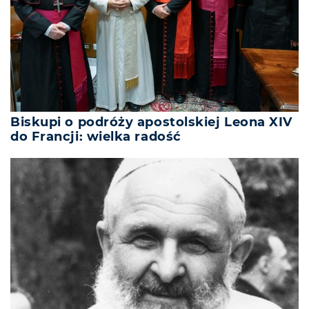
Biskupi o podróży apostolskiej Leona XIV
do Francji: wielka radość