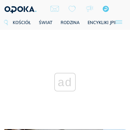
KOŚCIÓŁ
ŚWIAT
RODZINA
ENCYKLIKI JPII
SE
ad