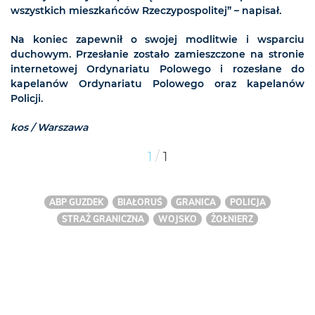
wszystkich mieszkańców Rzeczypospolitej” – napisał.
Na koniec zapewnił o swojej modlitwie i wsparciu
duchowym. Przesłanie zostało zamieszczone na stronie
internetowej Ordynariatu Polowego i rozesłane do
kapelanów Ordynariatu Polowego oraz kapelanów
Policji.
kos / Warszawa
/
1
1
ABP GUZDEK
BIAŁORUŚ
GRANICA
POLICJA
STRAŻ GRANICZNA
WOJSKO
ŻOŁNIERZ