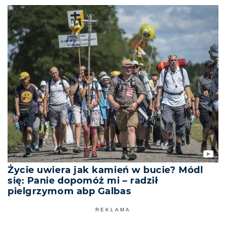
Życie uwiera jak kamień w bucie? Módl
się: Panie dopomóż mi – radził
pielgrzymom abp Galbas
REKLAMA