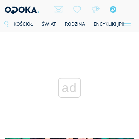
KOŚCIÓŁ
ŚWIAT
RODZINA
ENCYKLIKI JPII
SE
ad