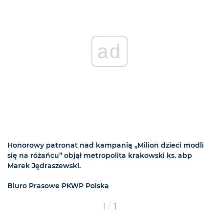
ad
Honorowy patronat nad kampanią „Milion dzieci modli
się na różańcu” objął metropolita krakowski ks. abp
Marek Jędraszewski.
Biuro Prasowe PKWP Polska
/
1
1