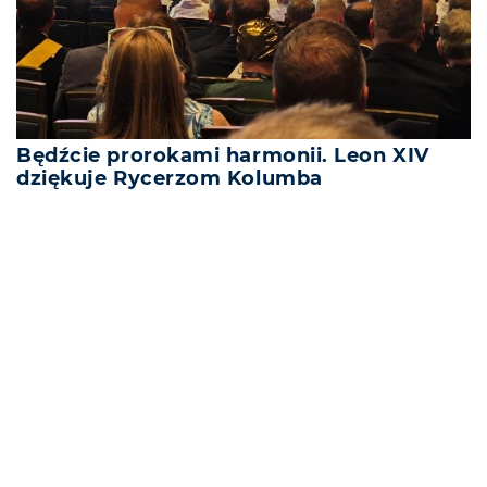
Będźcie prorokami harmonii. Leon XIV
dziękuje Rycerzom Kolumba
REKLAMA