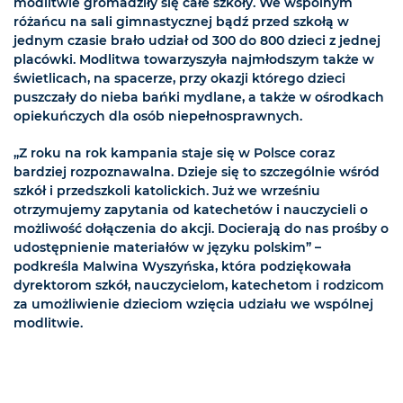
modlitwie gromadziły się całe szkoły. We wspólnym
różańcu na sali gimnastycznej bądź przed szkołą w
jednym czasie brało udział od 300 do 800 dzieci z jednej
placówki. Modlitwa towarzyszyła najmłodszym także w
świetlicach, na spacerze, przy okazji którego dzieci
puszczały do nieba bańki mydlane, a także w ośrodkach
opiekuńczych dla osób niepełnosprawnych.
„Z roku na rok kampania staje się w Polsce coraz
bardziej rozpoznawalna. Dzieje się to szczególnie wśród
szkół i przedszkoli katolickich. Już we wrześniu
otrzymujemy zapytania od katechetów i nauczycieli o
możliwość dołączenia do akcji. Docierają do nas prośby o
udostępnienie materiałów w języku polskim” –
podkreśla Malwina Wyszyńska, która podziękowała
dyrektorom szkół, nauczycielom, katechetom i rodzicom
za umożliwienie dzieciom wzięcia udziału we wspólnej
modlitwie.