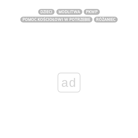
DZIECI
MODLITWA
PKWP
POMOC KOŚCIOŁOWI W POTRZEBIE
RÓŻANIEC
ad