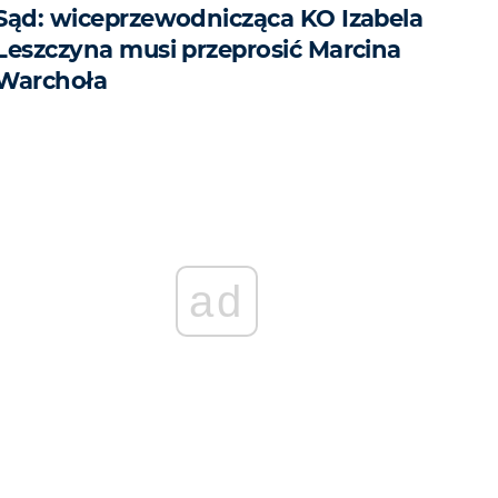
Sąd: wiceprzewodnicząca KO Izabela
Leszczyna musi przeprosić Marcina
Warchoła
ad