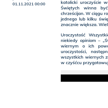
katolicki uroczyście 
01.11.2021 00:00
Świętych winna być
chrześcijan. W ciągu 
jednego lub kilku świę
znacznie większa. Wiel
Uroczystość Wszystk
niekiedy opiniom – „
wiernym o ich powo
uroczystości, nast
wszystkich wiernych zm
w czyśćcu przygotowuj