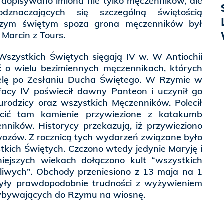
t dopisywano imiona nie tylko męczenników, ale
znaczających się szczególną świętością
szym świętym spoza grona męczenników był
 Marcin z Tours.
 Wszystkich Świętych sięgają IV w. W Antiochii
 o wielu bezimiennych męczennikach, których
elę po Zesłaniu Ducha Świętego. W Rzymie w
facy IV poświecił dawny Panteon i uczynił go
urodzicy oraz wszystkich Męczenników. Polecił
eścić tam kamienie przywiezione z katakumb
enników. Historycy przekazują, iż przywieziono
ozów. Z rocznicą tych wydarzeń związane było
tkich Świętych. Czczono wtedy jedynie Maryję i
ejszych wiekach dołączono kult “wszystkich
liwych”. Obchody przeniesiono z 13 maja na 1
yły prawdopodobnie trudności z wyżywieniem
zybywających do Rzymu na wiosnę.