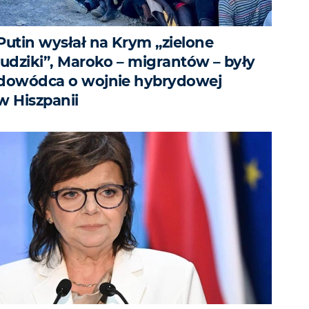
Putin wysłał na Krym „zielone
ludziki”, Maroko – migrantów – były
dowódca o wojnie hybrydowej
w Hiszpanii