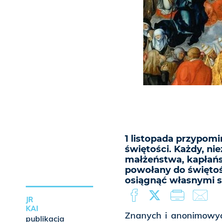
1 listopada przypo
świętości. Każdy, nie
małżeństwa, kapłańs
powołany do świętoś
osiągnąć własnymi si
JR
KAI
Znanych i anonimowyc
publikacja