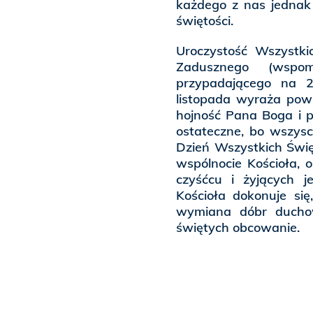
każdego z nas jednak 
świętości.
Uroczystość Wszystki
Zadusznego (wspom
przypadającego na 2
listopada wyraża pow
hojność Pana Boga i po
ostateczne, bo wszys
Dzień Wszystkich Świ
wspólnocie Kościoła, 
czyśćcu i żyjących 
Kościoła dokonuje się
wymiana dóbr duchow
świętych obcowanie.