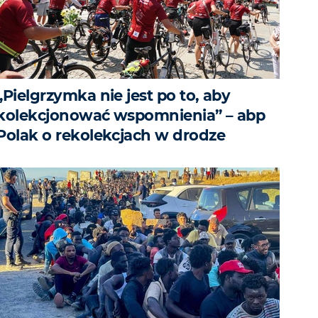
„Pielgrzymka nie jest po to, aby
kolekcjonować wspomnienia” – abp
Polak o rekolekcjach w drodze