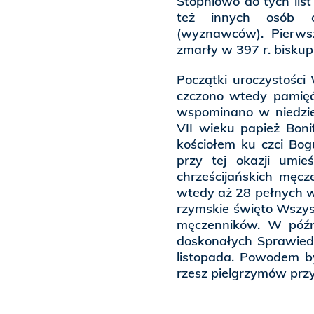
Stopniowo do tych lis
też innych osób od
(wyznawców). Pierw
zmarły w 397 r. biskup
Początki uroczystości
czczono wtedy pamięć
wspominano w niedzi
VII wieku papież Boni
kościołem ku czci Bog
przy tej okazji umi
chrześcijańskich męcz
wtedy aż 28 pełnych w
rzymskie święto Wszys
męczenników. W późni
doskonałych Sprawied
listopada. Powodem b
rzesz pielgrzymów pr