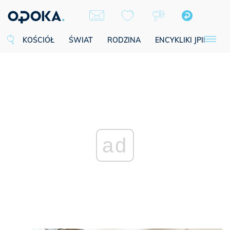
KOŚCIÓŁ
ŚWIAT
RODZINA
ENCYKLIKI JPII
SE
ad