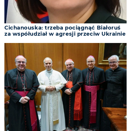
Cichanouska: trzeba pociągnąć Białoruś
za współudział w agresji przeciw Ukrainie