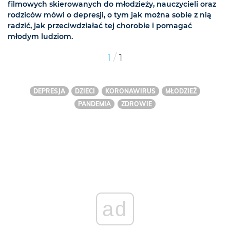
filmowych skierowanych do młodzieży, nauczycieli oraz
rodziców mówi o depresji, o tym jak można sobie z nią
radzić, jak przeciwdziałać tej chorobie i pomagać
młodym ludziom.
/
1
1
DEPRESJA
DZIECI
KORONAWIRUS
MŁODZIEŻ
PANDEMIA
ZDROWIE
ad