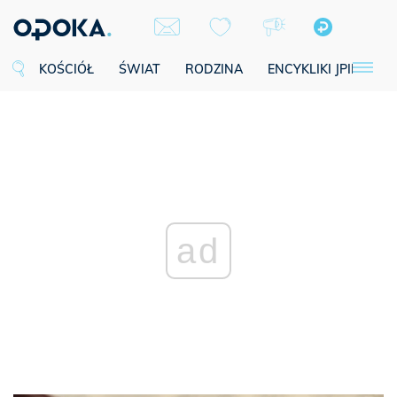
KOŚCIÓŁ
ŚWIAT
RODZINA
ENCYKLIKI JPII
SE
ad