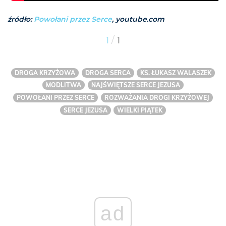
źródło:
Powołani przez Serce
, youtube.com
/
1
1
DROGA KRZYŻOWA
DROGA SERCA
KS. ŁUKASZ WALASZEK
MODLITWA
NAJŚWIĘTSZE SERCE JEZUSA
POWOŁANI PRZEZ SERCE
ROZWAŻANIA DROGI KRZYŻOWEJ
SERCE JEZUSA
WIELKI PIĄTEK
ad