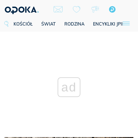
KOŚCIÓŁ
ŚWIAT
RODZINA
ENCYKLIKI JPII
SE
ad