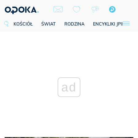
KOŚCIÓŁ
ŚWIAT
RODZINA
ENCYKLIKI JPII
SE
ad