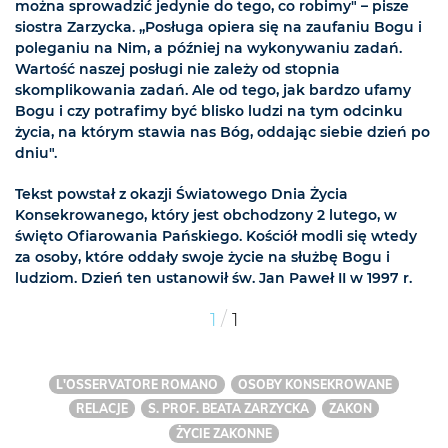
można sprowadzić jedynie do tego, co robimy" – pisze
siostra Zarzycka. „Posługa opiera się na zaufaniu Bogu i
poleganiu na Nim, a później na wykonywaniu zadań.
Wartość naszej posługi nie zależy od stopnia
skomplikowania zadań. Ale od tego, jak bardzo ufamy
Bogu i czy potrafimy być blisko ludzi na tym odcinku
życia, na którym stawia nas Bóg, oddając siebie dzień po
dniu".
Tekst powstał z okazji Światowego Dnia Życia
Konsekrowanego, który jest obchodzony 2 lutego, w
święto Ofiarowania Pańskiego. Kościół modli się wtedy
za osoby, które oddały swoje życie na służbę Bogu i
ludziom. Dzień ten ustanowił św. Jan Paweł II w 1997 r.
/
1
1
L'OSSERVATORE ROMANO
OSOBY KONSEKROWANE
RELACJE
S. PROF. BEATA ZARZYCKA
ZAKON
ŻYCIE ZAKONNE