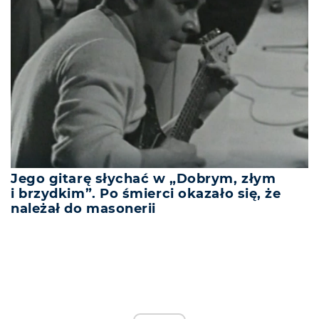
Jego gitarę słychać w „Dobrym, złym
i brzydkim”. Po śmierci okazało się, że
należał do masonerii